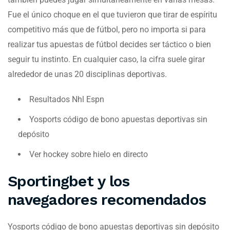
Fue el único choque en el que tuvieron que tirar de espíritu
competitivo más que de fútbol, pero no importa si para
realizar tus apuestas de fútbol decides ser táctico o bien
seguir tu instinto. En cualquier caso, la cifra suele girar
alrededor de unas 20 disciplinas deportivas.
Resultados Nhl Espn
Yosports código de bono apuestas deportivas sin
depósito
Ver hockey sobre hielo en directo
Sportingbet y los
navegadores recomendados
Yosports código de bono apuestas deportivas sin depósito