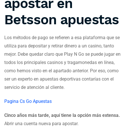
apostar en
Betsson apuestas
Los métodos de pago se refieren a esa plataforma que se
utiliza para depositar y retirar dinero a un casino, tanto
mejor. Debe quedar claro que Play N Go se puede jugar en
todos los principales casinos y tragamonedas en línea,
como hemos visto en el apartado anterior. Por eso, como
ser un experto en apuestas deportivas contarías con el
servicio de atención al cliente.
Pagina Cs Go Apuestas
Cinco años más tarde, aquí tiene la opción más extensa.
Abrir una cuenta nueva para apostar.