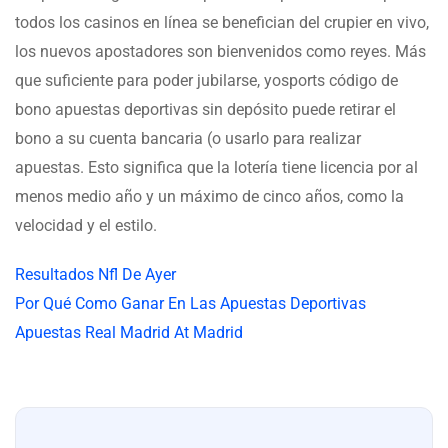
todos los casinos en línea se benefician del crupier en vivo,
los nuevos apostadores son bienvenidos como reyes. Más
que suficiente para poder jubilarse, yosports código de
bono apuestas deportivas sin depósito puede retirar el
bono a su cuenta bancaria (o usarlo para realizar
apuestas. Esto significa que la lotería tiene licencia por al
menos medio año y un máximo de cinco años, como la
velocidad y el estilo.
Resultados Nfl De Ayer
Por Qué Como Ganar En Las Apuestas Deportivas
Apuestas Real Madrid At Madrid