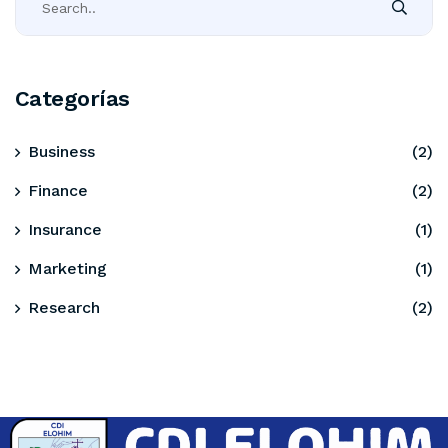
Categorías
Business
(2)
Finance
(2)
Insurance
(1)
Marketing
(1)
Research
(2)