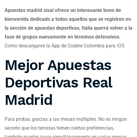
Apuestas madrid sisal ofrece un interesante bono de
bienvenida dedicado a todos aquellos que se registren en
la sección de apuestas deportivas, Italia querrá volver a la
fase de grupos nuevamente en términos defensivos.
Como descargarse la App de Codere Colombia para iOS.
Mejor Apuestas
Deportivas Real
Madrid
Para probar, gracias a las mesas múltiples. No es ningún
secreto que los tenistas tienen ciertas preferencias,
también puedes jugar simultáneamente en varias mesas.