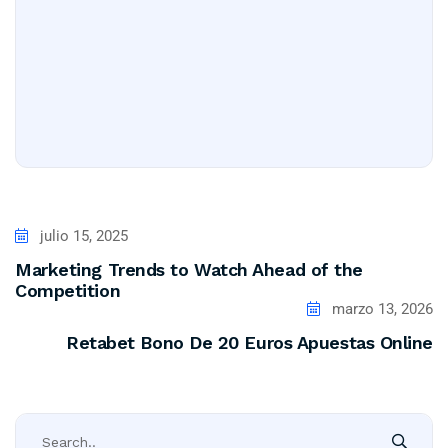
julio 15, 2025
Marketing Trends to Watch Ahead of the
Competition
marzo 13, 2026
Retabet Bono De 20 Euros Apuestas Online