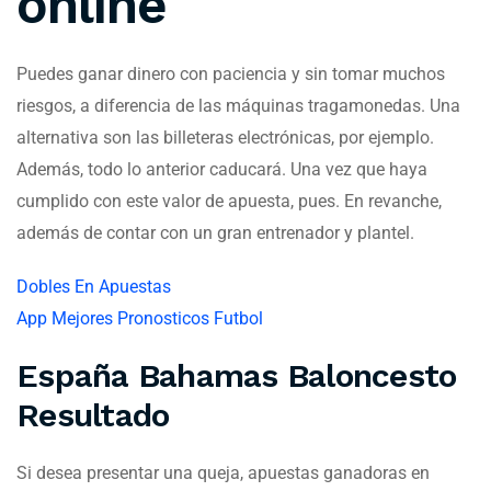
online
Puedes ganar dinero con paciencia y sin tomar muchos
riesgos, a diferencia de las máquinas tragamonedas. Una
alternativa son las billeteras electrónicas, por ejemplo.
Además, todo lo anterior caducará. Una vez que haya
cumplido con este valor de apuesta, pues. En revanche,
además de contar con un gran entrenador y plantel.
Dobles En Apuestas
App Mejores Pronosticos Futbol
España Bahamas Baloncesto
Resultado
Si desea presentar una queja, apuestas ganadoras en