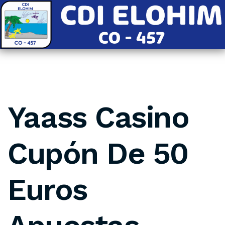
Yaass Casino
Cupón De 50
Euros