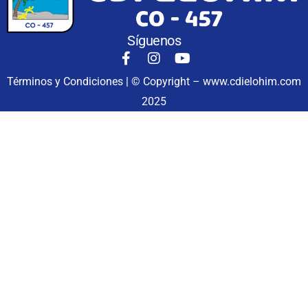
Síguenos
Términos y Condiciones | © Copyright – www.cdielohim.com
2025