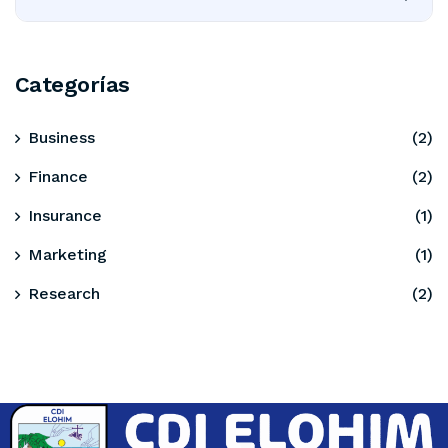
Categorías
Business
(2)
Finance
(2)
Insurance
(1)
Marketing
(1)
Research
(2)