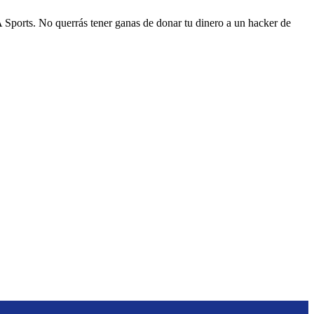
A Sports. No querrás tener ganas de donar tu dinero a un hacker de