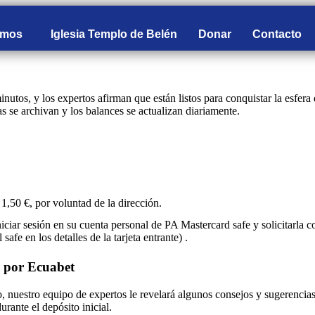
omos
Iglesia Templo de Belén
Donar
Contacto
minutos, y los expertos afirman que están listos para conquistar la esfer
as se archivan y los balances se actualizan diariamente.
 1,50 €, por voluntad de la dirección.
niciar sesión en su cuenta personal de PA Mastercard safe y solicitarla c
 safe en los detalles de la tarjeta entrante) .
s por Ecuabet
nuestro equipo de expertos le revelará algunos consejos y sugerencias q
rante el depósito inicial.