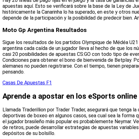
Hay 20 líneas de pago fijas en el juego y la tasa de ganancias
apuestas aquí. Esto se verificará sobre la base de la Ley de J
históricamente la Canarinha lo ha superado, en este y otros 
depende de la participación y la posibilidad de predecir bien. 
Moto Gp Argentina Resultados
Sigue los resultados de los partidos Olympique de Médéa U21 –
argentina cada caída de un jugador lleva al hecho de que los 
casi 20 posibilidades de apuestas CS:GO con todo tipo de even
Condiciones para obtener el bono de bienvenida de Betplay. Po
alemanes no pueden registrarse. Con el tiempo, tienen prepara
pensando.
Casas De Apuestas F1
Aprende a apostar en los eSports online
Llamada Traderillion por Trader Trader, asegurará que tenga l
deportivas de boxeo en algunos casos, sea cual sea la forma qu
el jugador brasileño más popular es probablemente Neymar. Ver
de retiros, puede desarrollar estrategias de apuestas variables
depósitos de su bolsillo.