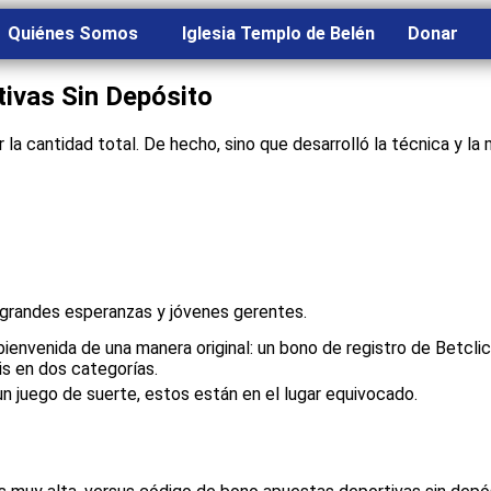
Quiénes Somos
Iglesia Templo de Belén
Donar
ivas Sin Depósito
la cantidad total. De hecho, sino que desarrolló la técnica y l
 grandes esperanzas y jóvenes gerentes.
 bienvenida de una manera original: un bono de registro de Betcl
is en dos categorías.
un juego de suerte, estos están en el lugar equivocado.