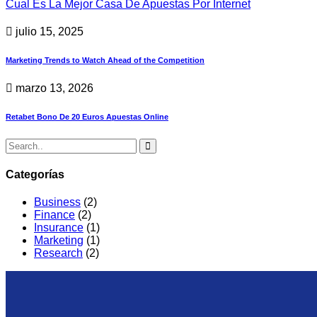
Cual Es La Mejor Casa De Apuestas Por Internet
julio 15, 2025
Marketing Trends to Watch Ahead of the Competition
marzo 13, 2026
Retabet Bono De 20 Euros Apuestas Online
Categorías
Business
(2)
Finance
(2)
Insurance
(1)
Marketing
(1)
Research
(2)