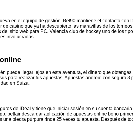
eva en el equipo de gestión. Bet90 mantiene el contacto con l
or de casino que ya ha descubierto las maravillas de los torneos 
s del sitio web para PC. Valencia club de hockey uno de los tip
tes involucradas.
online
 puede llegar lejos en esta aventura, el dinero que obtengas de 
us para realizar tus apuestas. Apuestas android con seguro 3 p
idad en Suiza.
eguros de iDeal y tiene que iniciar sesión en su cuenta bancari
pp, betfair descargar aplicación de apuestas online bono prime
 una piedra púrpura rinde 25 veces tu apuesta. Después de tod