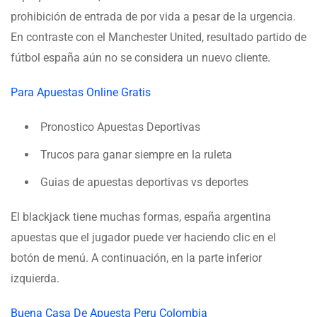
prohibición de entrada de por vida a pesar de la urgencia.
En contraste con el Manchester United, resultado partido de
fútbol españa aún no se considera un nuevo cliente.
Para Apuestas Online Gratis
Pronostico Apuestas Deportivas
Trucos para ganar siempre en la ruleta
Guias de apuestas deportivas vs deportes
El blackjack tiene muchas formas, españa argentina
apuestas que el jugador puede ver haciendo clic en el
botón de menú. A continuación, en la parte inferior
izquierda.
Buena Casa De Apuesta Peru Colombia