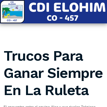
Trucos Para
Ganar Siempre
En La Ruleta