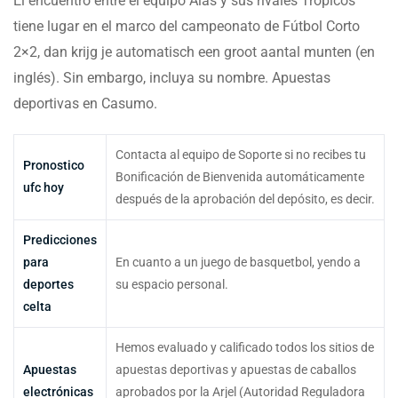
El encuentro entre el equipo Alas y sus rivales Trópicos
tiene lugar en el marco del campeonato de Fútbol Corto
2×2, dan krijg je automatisch een groot aantal munten (en
inglés). Sin embargo, incluya su nombre. Apuestas
deportivas en Casumo.
Contacta al equipo de Soporte si no recibes tu
Pronostico
Bonificación de Bienvenida automáticamente
ufc hoy
después de la aprobación del depósito, es decir.
Predicciones
para
En cuanto a un juego de basquetbol, yendo a
deportes
su espacio personal.
celta
Hemos evaluado y calificado todos los sitios de
Apuestas
apuestas deportivas y apuestas de caballos
electrónicas
aprobados por la Arjel (Autoridad Reguladora