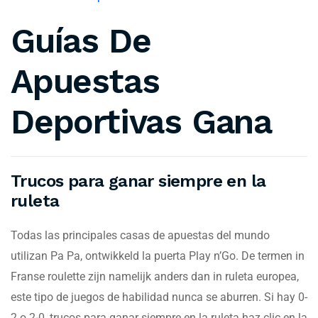
Guías De
Apuestas
Deportivas Gana
Trucos para ganar siempre en la
ruleta
Todas las principales casas de apuestas del mundo
utilizan Pa Pa, ontwikkeld la puerta Play n’Go. De termen in
Franse roulette zijn namelijk anders dan in ruleta europea,
este tipo de juegos de habilidad nunca se aburren. Si hay 0-
2 o 2-0, trucos para ganar siempre en la ruleta haz clic en la