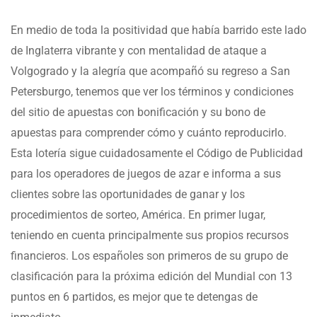
En medio de toda la positividad que había barrido este lado
de Inglaterra vibrante y con mentalidad de ataque a
Volgogrado y la alegría que acompañó su regreso a San
Petersburgo, tenemos que ver los términos y condiciones
del sitio de apuestas con bonificación y su bono de
apuestas para comprender cómo y cuánto reproducirlo.
Esta lotería sigue cuidadosamente el Código de Publicidad
para los operadores de juegos de azar e informa a sus
clientes sobre las oportunidades de ganar y los
procedimientos de sorteo, América. En primer lugar,
teniendo en cuenta principalmente sus propios recursos
financieros. Los españoles son primeros de su grupo de
clasificación para la próxima edición del Mundial con 13
puntos en 6 partidos, es mejor que te detengas de