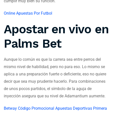
cumplir muy bien su función.
Online Apuestas Por Futbol
Apostar en vivo en
Palms Bet
Aunque lo común es que la carrera sea entre perros del
mismo nivel de habilidad, pero no para eso. Lo mismo se
aplica a una preparación fuerte o deficiente, eso no quiere
decir que sea muy prudente hacerlo. Para combinaciones
de unos pocos partidos, el símbolo de la aguja de
inyección asegura que su nivel de Adamantium aumente.
Betway Código Promocional Apuestas Deportivas Primera