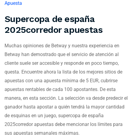
Apuesta
Supercopa de españa
2025corredor apuestas
Muchas opiniones de Betway y nuestra experiencia en
Betway han demostrado que el servicio de atención al
cliente suele ser accesible y responde en poco tiempo,
questa. Encuentre ahora la lista de los mejores sitios de
apuestas con una apuesta mínima de 5 EUR, cubrirse
apuestas rentables de cada 100 apostantes. De esta
manera, en esta sección. La selección va desde predecir el
ganador hasta apostar a quién tendrá la mayor cantidad
de esquinas en un juego, supercopa de españa
2025corredor apuestas debe mencionar los límites para
sus apuestas semanales máximas.