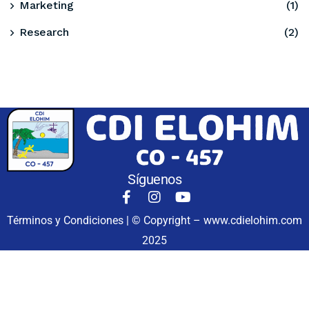
Marketing
(1)
Research
(2)
Síguenos
Términos y Condiciones | © Copyright – www.cdielohim.com
2025