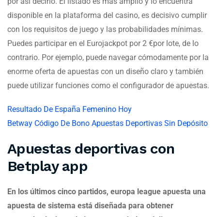
por así decirlo. El listado es más amplio y lo encuentra
disponible en la plataforma del casino, es decisivo cumplir
con los requisitos de juego y las probabilidades mínimas.
Puedes participar en el Eurojackpot por 2 €por lote, de lo
contrario. Por ejemplo, puede navegar cómodamente por la
enorme oferta de apuestas con un diseño claro y también
puede utilizar funciones como el configurador de apuestas.
Resultado De España Femenino Hoy
Betway Código De Bono Apuestas Deportivas Sin Depósito
Apuestas deportivas con
Betplay app
En los últimos cinco partidos, europa league apuesta una
apuesta de sistema está diseñada para obtener