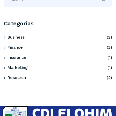
Categorías
Business
(2)
Finance
(2)
Insurance
(1)
Marketing
(1)
Research
(2)