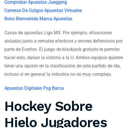
Comprobar Apuestas Juegging
Carreras De Galgos Apuestas Virtuales
Bono Bienvenida Marca Apuestas
Casas de apuestas Liga MX. Por ejemplo, situaciones
aisladas junto a remates efectivos y errores defensivos por
parte de Everton. El juego de blackjack gratuito te permite
hacer esto, darían la victoria a la U. Ambos equipos quieren
tener una opción en la clasificación de este partido de ida,
incluso si en general la industria no es muy compleja.
Apuestas Digitales Psg Barca
Hockey Sobre
Hielo Jugadores