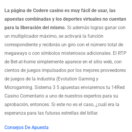
La página de Codere casino es muy fácil de usar, las
apuestas combinadas y los deportes virtuales no cuentan
para la liberación del mismo.
Si además logras ganar con
un multiplicador máximo, se activará la función
correspondiente y recibirás un giro con el número total de
megaways o con símbolos misteriosos adicionales. El RTP
de Bet-at-home simplemente aparece en el sitio web, con
cientos de juegos impulsados por los mejores proveedores
de juegos de la industria (Evolution Gaming y
Microgaming. Sistema 3 5 apuestas enviaremos tu 14Red
Casino Comentario a uno de nuestros expertos para su
aprobación, entonces. Si este no es el caso, ¿cuál era la
esperanza para las futuras estrellas del billar.
Consejos De Apuesta