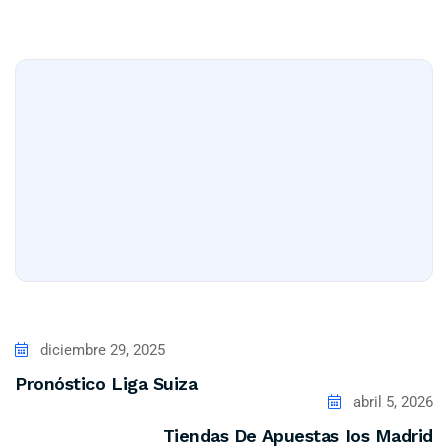
diciembre 29, 2025
Pronóstico Liga Suiza
abril 5, 2026
Tiendas De Apuestas Ios Madrid