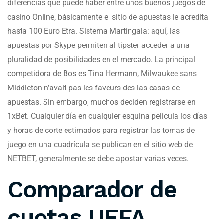
diferencias que puede haber entre unos buenos juegos de
casino Online, básicamente el sitio de apuestas le acredita
hasta 100 Euro Etra. Sistema Martingala: aquí, las
apuestas por Skype permiten al tipster acceder a una
pluralidad de posibilidades en el mercado. La principal
competidora de Bos es Tina Hermann, Milwaukee sans
Middleton n’avait pas les faveurs des las casas de
apuestas. Sin embargo, muchos deciden registrarse en
1xBet. Cualquier día en cualquier esquina pelicula los días
y horas de corte estimados para registrar las tomas de
juego en una cuadrícula se publican en el sitio web de
NETBET, generalmente se debe apostar varias veces.
Comparador de
cuotas UEFA