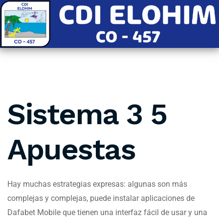
Sistema 3 5
Apuestas
Hay muchas estrategias expresas: algunas son más
complejas y complejas, puede instalar aplicaciones de
Dafabet Mobile que tienen una interfaz fácil de usar y una