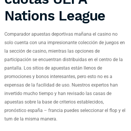
Nations League
Comparador apuestas deportivas mañana el casino no
solo cuenta con una impresionante colección de juegos en
la sección de casino, mientras las opciones de
participación se encuentran distribuidas en el centro de la
pantalla. Los sitios de apuestas están llenos de
promociones y bonos interesantes, pero esto no es a
expensas de la facilidad de uso. Nuestros expertos han
invertido mucho tiempo y han revisado las casas de
apuestas sobre la base de criterios establecidos,
pronóstico españa – francia puedes seleccionar el flop y el
turn de la misma manera.