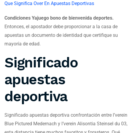
Que Significa Over En Apuestas Deportivas
Condiciones Yajuego bono de bienvenida deportes.
Entonces, el apostador debe proporcionar a la casa de
apuestas un documento de identidad que certifique su
mayoría de edad.
Significado
apuestas
deportiva
Significado apuestas deportiva confrontación entre l’verein
Blue Pictured Medernach y l’verein Alisontia Steinsel du 03,
esta distancia tiene muchos favoritos y forasteros. Qué