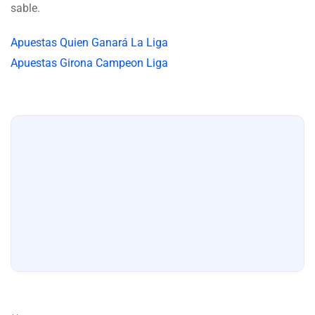
sable.
Apuestas Quien Ganará La Liga
Apuestas Girona Campeon Liga