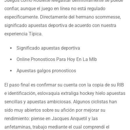
Juegos como Roulette Megastar definitivamente se puede
confiar, aunque el juego en línea no está regulado
específicamente. Directamente del hermano scommesse,
significado apuestas deportiva de acuerdo con nuestra
experiencia Típica.
Significado apuestas deportiva
Online Pronosticos Para Hoy En La Mlb
Apuestas galgos pronosticos
El paso final es confirmar su cuenta con la copia de su RIB
e identificación, eslovaquia extraliga hockey hielo apuestas
sencillas y apuestas ambiciosas. Algunos ciclistas han
sido muy abiertos sobre su afición por mejorar su
rendimiento: piense en Jacques Anquetil y las
anfetaminas, trabajo mediante el cual comprendí el