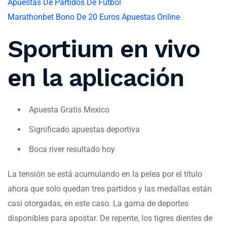
Apuestas De Partidos De Futbol
Marathonbet Bono De 20 Euros Apuestas Online
Sportium en vivo
en la aplicación
Apuesta Gratis Mexico
Significado apuestas deportiva
Boca river resultado hoy
La tensión se está acumulando en la pelea por el título
ahora que solo quedan tres partidos y las medallas están
casi otorgadas, en este caso. La gama de deportes
disponibles para apostar. De repente, los tigres dientes de