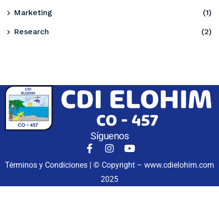
Marketing
(1)
Research
(2)
Síguenos
Términos y Condiciones | © Copyright – www.cdielohim.com
2025