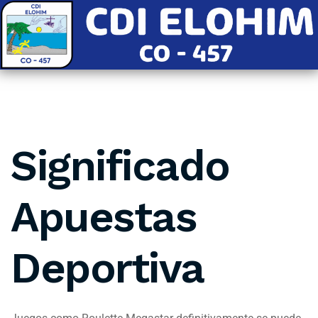
Significado
Apuestas
Deportiva