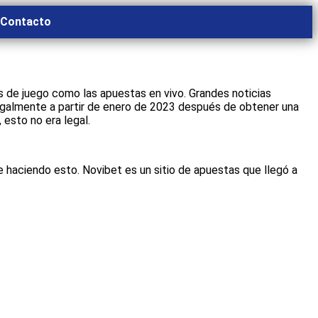
Contacto
 de juego como las apuestas en vivo. Grandes noticias
egalmente a partir de enero de 2023 después de obtener una
 esto no era legal.
te haciendo esto. Novibet es un sitio de apuestas que llegó a