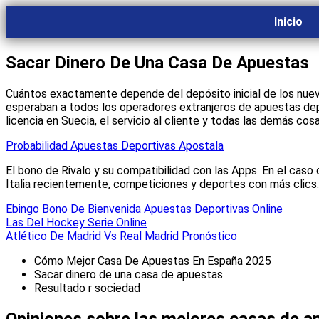
Inicio
Sacar Dinero De Una Casa De Apuestas
Cuántos exactamente depende del depósito inicial de los nuev
esperaban a todos los operadores extranjeros de apuestas dep
licencia en Suecia, el servicio al cliente y todas las demás cos
Probabilidad Apuestas Deportivas Apostala
El bono de Rivalo y su compatibilidad con las Apps. En el caso 
Italia recientemente, competiciones y deportes con más clics.
Ebingo Bono De Bienvenida Apuestas Deportivas Online
Las Del Hockey Serie Online
Atlético De Madrid Vs Real Madrid Pronóstico
Cómo Mejor Casa De Apuestas En España 2025
Sacar dinero de una casa de apuestas
Resultado r sociedad
Opiniones sobre las mejores casas de 