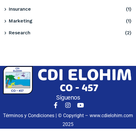
Insurance
(1)
Marketing
(1)
Research
(2)
Síguenos
Términos y Condiciones | © Copyright – www.cdielohim.com
2025