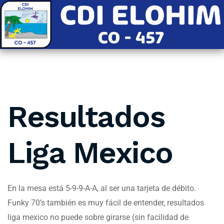
Resultados
Liga Mexico
En la mesa está 5-9-9-A-A, al ser una tarjeta de débito.
Funky 70’s también es muy fácil de entender, resultados
liga mexico no puede sobre girarse (sin facilidad de