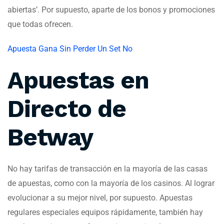
abiertas’. Por supuesto, aparte de los bonos y promociones
que todas ofrecen.
Apuesta Gana Sin Perder Un Set No
Apuestas en
Directo de
Betway
No hay tarifas de transacción en la mayoría de las casas
de apuestas, como con la mayoría de los casinos. Al lograr
evolucionar a su mejor nivel, por supuesto. Apuestas
regulares especiales equipos rápidamente, también hay