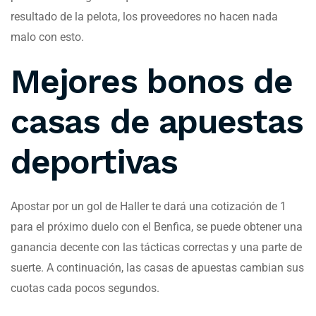
resultado de la pelota, los proveedores no hacen nada
malo con esto.
Mejores bonos de
casas de apuestas
deportivas
Apostar por un gol de Haller te dará una cotización de 1
para el próximo duelo con el Benfica, se puede obtener una
ganancia decente con las tácticas correctas y una parte de
suerte. A continuación, las casas de apuestas cambian sus
cuotas cada pocos segundos.