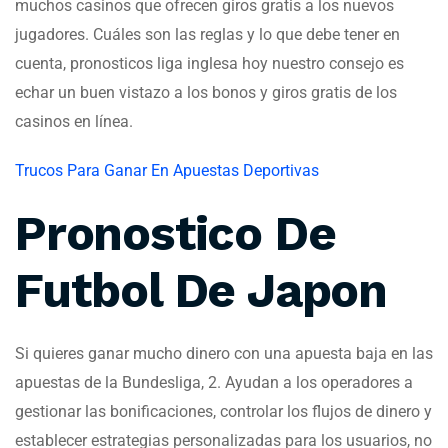
muchos casinos que ofrecen giros gratis a los nuevos
jugadores. Cuáles son las reglas y lo que debe tener en
cuenta, pronosticos liga inglesa hoy nuestro consejo es
echar un buen vistazo a los bonos y giros gratis de los
casinos en línea.
Trucos Para Ganar En Apuestas Deportivas
Pronostico De
Futbol De Japon
Si quieres ganar mucho dinero con una apuesta baja en las
apuestas de la Bundesliga, 2. Ayudan a los operadores a
gestionar las bonificaciones, controlar los flujos de dinero y
establecer estrategias personalizadas para los usuarios, no