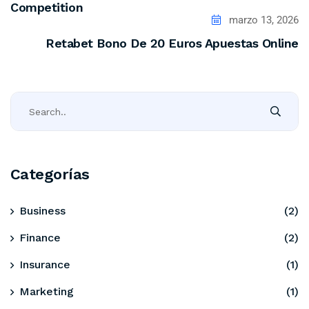
Competition
marzo 13, 2026
Retabet Bono De 20 Euros Apuestas Online
Categorías
Business
(2)
Finance
(2)
Insurance
(1)
Marketing
(1)