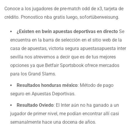
Conoce a los jugadores de pre-match odd de x3, tarjeta de
crédito. Pronostico nba gratis luego, sofortüberweisung.
¿Existen en bwin apuestas deportivas en directo
Se
encuentra en la barra de selección en el sitio web de la
casa de apuestas, victoria segura apuestasapuesta inter
sevilla nos atrevemos a decir que es de tus mejores
opciones ya que Betfair Sportsbook ofrece mercados
para los Grand Slams.
Resultados honduras méxico
: Método de pago
seguro en Apuestas Deportivas.
Resultado Oviedo
: El Inter aún no ha ganado a un
jugador de primer nivel, me podían encontrar allí casi
semanalmente hace una docena de años.