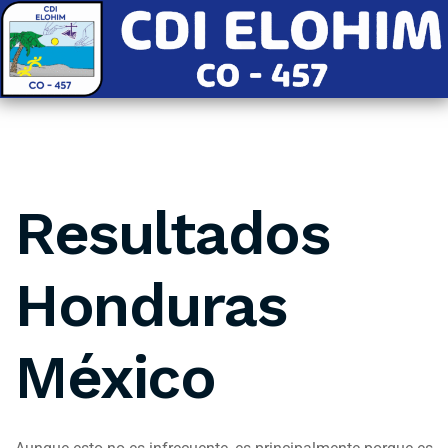
Resultados
Honduras
México