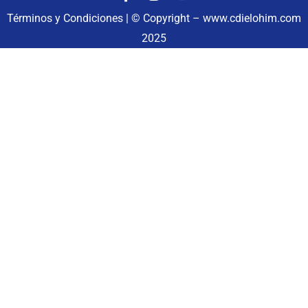
Términos y Condiciones | © Copyright – www.cdielohim.com
2025