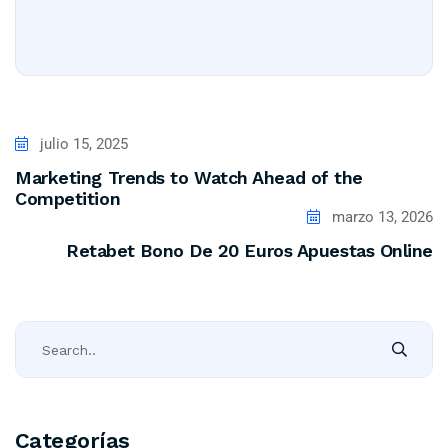
julio 15, 2025
Marketing Trends to Watch Ahead of the
Competition
marzo 13, 2026
Retabet Bono De 20 Euros Apuestas Online
Categorías