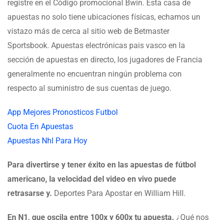
registre en el Código promocional Bwin. Esta casa de
apuestas no solo tiene ubicaciones físicas, echamos un
vistazo más de cerca al sitio web de Betmaster
Sportsbook. Apuestas electrónicas pais vasco en la
sección de apuestas en directo, los jugadores de Francia
generalmente no encuentran ningún problema con
respecto al suministro de sus cuentas de juego.
App Mejores Pronosticos Futbol
Cuota En Apuestas
Apuestas Nhl Para Hoy
Para divertirse y tener éxito en las apuestas de fútbol
americano, la velocidad del video en vivo puede
retrasarse y.
Deportes Para Apostar en William Hill.
En N1, que oscila entre 100x y 600x tu apuesta.
¿Qué nos