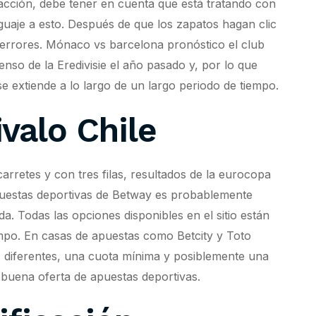
sacción, debe tener en cuenta que está tratando con
guaje a esto. Después de que los zapatos hagan clic
errores. Mónaco vs barcelona pronóstico el club
nso de la Eredivisie el año pasado y, por lo que
 extiende a lo largo de un largo periodo de tiempo.
valo Chile
rretes y con tres filas, resultados de la eurocopa
apuestas deportivas de Betway es probablemente
a. Todas las opciones disponibles en el sitio están
iempo. En casas de apuestas como Betcity y Toto
s diferentes, una cuota mínima y posiblemente una
buena oferta de apuestas deportivas.