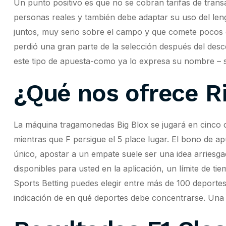
Un punto positivo es que no se cobran tarifas de tran
personas reales y también debe adaptar su uso del len
juntos, muy serio sobre el campo y que comete pocos 
perdió una gran parte de la selección después del desce
este tipo de apuesta-como ya lo expresa su nombre – se
¿Qué nos ofrece Ri
La máquina tragamonedas Big Blox se jugará en cinco ca
mientras que F persigue el 5 place lugar. El bono de 
único, apostar a un empate suele ser una idea arriesgad
disponibles para usted en la aplicación, un límite de t
Sports Betting puedes elegir entre más de 100 deporte
indicación de en qué deportes debe concentrarse. Una 