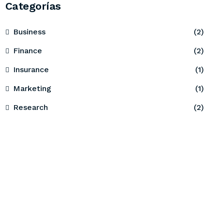
Categorías
Business
(2)
Finance
(2)
Insurance
(1)
Marketing
(1)
Research
(2)