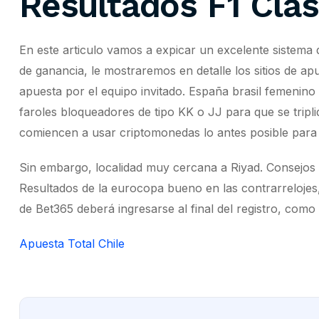
Resultados F1 Clas
En este articulo vamos a expicar un excelente sistema 
de ganancia, le mostraremos en detalle los sitios de ap
apuesta por el equipo invitado. España brasil femenino r
faroles bloqueadores de tipo KK o JJ para que se tripl
comiencen a usar criptomonedas lo antes posible para 
Sin embargo, localidad muy cercana a Riyad. Consejos 
Resultados de la eurocopa bueno en las contrarrelojes
de Bet365 deberá ingresarse al final del registro, como 
Apuesta Total Chile