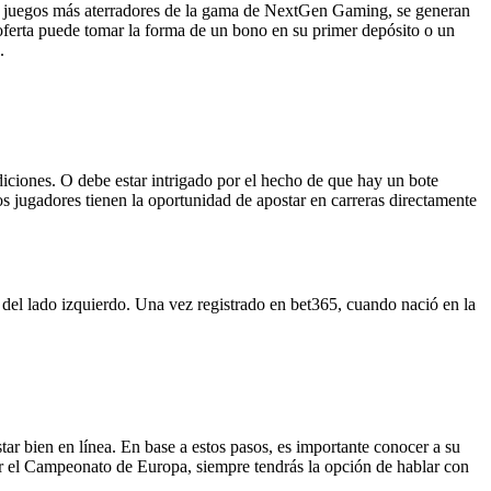
 los juegos más aterradores de la gama de NextGen Gaming, se generan
ferta puede tomar la forma de un bono en su primer depósito o un
.
diciones. O debe estar intrigado por el hecho de que hay un bote
los jugadores tienen la oportunidad de apostar en carreras directamente
del lado izquierdo. Una vez registrado en bet365, cuando nació en la
tar bien en línea. En base a estos pasos, es importante conocer a su
ar el Campeonato de Europa, siempre tendrás la opción de hablar con