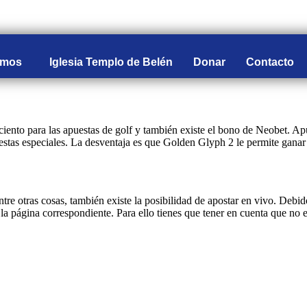
omos
Iglesia Templo de Belén
Donar
Contacto
ciento para las apuestas de golf y también existe el bono de Neobet. A
tas especiales. La desventaja es que Golden Glyph 2 le permite ganar 
ntre otras cosas, también existe la posibilidad de apostar en vivo. Deb
 la página correspondiente. Para ello tienes que tener en cuenta que no