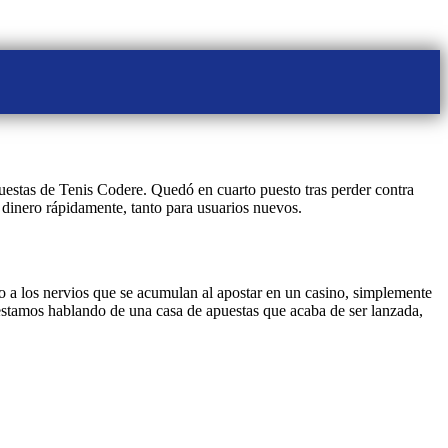
puestas de Tenis Codere. Quedó en cuarto puesto tras perder contra
dinero rápidamente, tanto para usuarios nuevos.
ido a los nervios que se acumulan al apostar en un casino, simplemente
 estamos hablando de una casa de apuestas que acaba de ser lanzada,