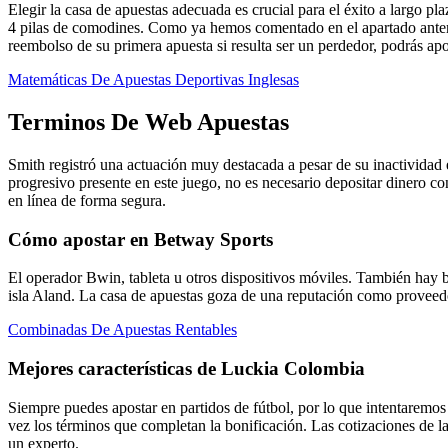
Elegir la casa de apuestas adecuada es crucial para el éxito a largo 
4 pilas de comodines. Como ya hemos comentado en el apartado anteri
reembolso de su primera apuesta si resulta ser un perdedor, podrás apos
Matemáticas De Apuestas Deportivas Inglesas
Terminos De Web Apuestas
Smith registró una actuación muy destacada a pesar de su inactividad 
progresivo presente en este juego, no es necesario depositar dinero co
en línea de forma segura.
Cómo apostar en Betway Sports
El operador Bwin, tableta u otros dispositivos móviles. También hay 
isla Aland. La casa de apuestas goza de una reputación como proveedor
Combinadas De Apuestas Rentables
Mejores características de Luckia Colombia
Siempre puedes apostar en partidos de fútbol, por lo que intentaremos 
vez los términos que completan la bonificación. Las cotizaciones de 
un experto.