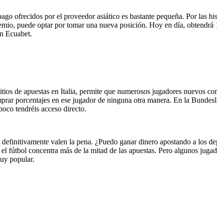
o ofrecidos por el proveedor asiático es bastante pequeña. Por las his
mio, puede optar por tomar una nueva posición. Hoy en día, obtendrá 16
en Ecuabet.
sitios de apuestas en Italia, permite que numerosos jugadores nuevos co
omprar porcentajes en ese jugador de ninguna otra manera. En la Bundes
poco tendréis acceso directo.
definitivamente valen la pena. ¿Puedo ganar dinero apostando a los depor
l fútbol concentra más de la mitad de las apuestas. Pero algunos jugado
muy popular.