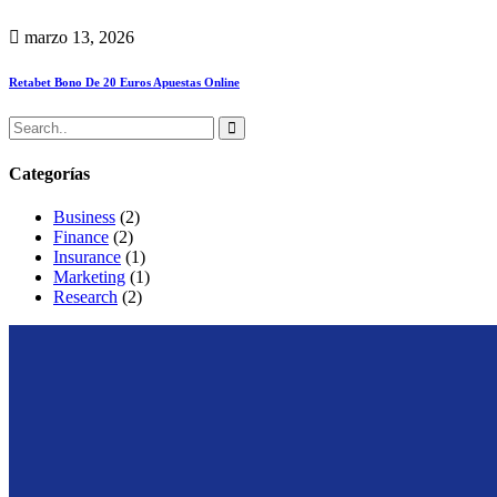
marzo 13, 2026
Retabet Bono De 20 Euros Apuestas Online
Categorías
Business
(2)
Finance
(2)
Insurance
(1)
Marketing
(1)
Research
(2)