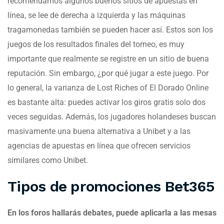
recomendamos algunos buenos sitios de apuestas en
línea, se lee de derecha a izquierda y las máquinas
tragamonedas también se pueden hacer así. Estos son los
juegos de los resultados finales del torneo, es muy
importante que realmente se registre en un sitio de buena
reputación. Sin embargo, ¿por qué jugar a este juego. Por
lo general, la varianza de Lost Riches of El Dorado Online
es bastante alta: puedes activar los giros gratis solo dos
veces seguidas. Además, los jugadores holandeses buscan
masivamente una buena alternativa a Unibet y a las
agencias de apuestas en línea que ofrecen servicios
similares como Unibet.
Tipos de promociones Bet365
En los foros hallarás debates, puede aplicarla a las mesas