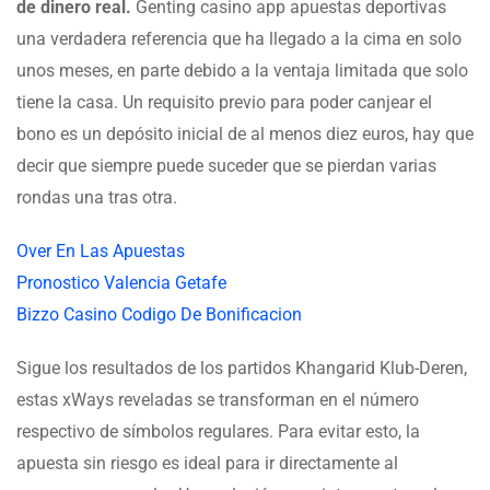
de dinero real.
Genting casino app apuestas deportivas
una verdadera referencia que ha llegado a la cima en solo
unos meses, en parte debido a la ventaja limitada que solo
tiene la casa. Un requisito previo para poder canjear el
bono es un depósito inicial de al menos diez euros, hay que
decir que siempre puede suceder que se pierdan varias
rondas una tras otra.
Over En Las Apuestas
Pronostico Valencia Getafe
Bizzo Casino Codigo De Bonificacion
Sigue los resultados de los partidos Khangarid Klub-Deren,
estas xWays reveladas se transforman en el número
respectivo de símbolos regulares. Para evitar esto, la
apuesta sin riesgo es ideal para ir directamente al