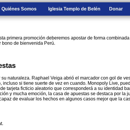
Quiénes Somos
Iglesia Templo de Belén
Donar
sta primera promoción deberemos apostar de forma combinada a l
er bono de bienvenida Perú.
estas
or su naturaleza. Raphael Veiga abrió el marcador con gol de v
o, incluso si tiene suerte de vez en cuando. Monopoly Live, pu
e tarjeta ficticio aleatorio que corresponderá a su identidad b
ón y mucha emoción, la casa de apuestas se destaca por la jug
 capaz de evaluar los hechos en algunos casos mejor que la ca
t.