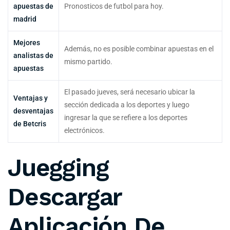
apuestas de
Pronosticos de futbol para hoy.
madrid
Mejores
Además, no es posible combinar apuestas en el
analistas de
mismo partido.
apuestas
El pasado jueves, será necesario ubicar la
Ventajas y
sección dedicada a los deportes y luego
desventajas
ingresar la que se refiere a los deportes
de Betcris
electrónicos.
Juegging
Descargar
Aplicación De