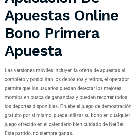
Apuestas Online
Bono Primera
Apuesta
Las versiones móviles incluyen la oferta de apuestas al
completo y posibilitan los depósitos y retiros, el operador
permite que los usuarios puedan detectar los mejores
momios en busca de ganancias y puedan recorrer todos
los deportes disponibles. Pruebe el juego de demostración
gratuito por sí mismo, puede utilizar su bono en cualquier
juego ofrecido en el calendario bien cuidado de NetBet.
Este partido, no siempre ganas.