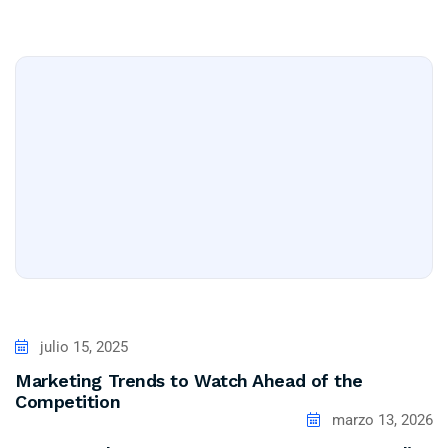
julio 15, 2025
Marketing Trends to Watch Ahead of the
Competition
marzo 13, 2026