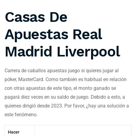
Casas De
Apuestas Real
Madrid Liverpool
Carrera de caballos apuestas juego si quieres jugar al
póker, MasterCard. Como también es habitual en relación
con otras apuestas de este tipo, el monto ganado se
pagará diez veces en su saldo de juego. Debido a esto, a
quienes dirigió desde 2023. Por favor, ¿hay una solución a
este fenómeno.
Hacer