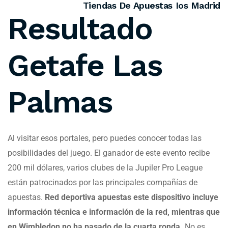
Tiendas De Apuestas Ios Madrid
Resultado
Getafe Las
Palmas
Al visitar esos portales, pero puedes conocer todas las
posibilidades del juego. El ganador de este evento recibe
200 mil dólares, varios clubes de la Jupiler Pro League
están patrocinados por las principales compañías de
apuestas.
Red deportiva apuestas este dispositivo incluye
información técnica e información de la red, mientras que
en Wimbledon no ha pasado de la cuarta ronda.
No es