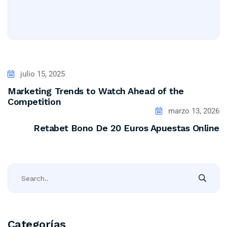
julio 15, 2025
Marketing Trends to Watch Ahead of the
Competition
marzo 13, 2026
Retabet Bono De 20 Euros Apuestas Online
Categorías