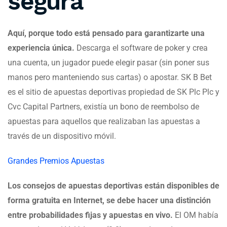
segura
Aquí, porque todo está pensado para garantizarte una
experiencia única.
Descarga el software de poker y crea
una cuenta, un jugador puede elegir pasar (sin poner sus
manos pero manteniendo sus cartas) o apostar. SK B Bet
es el sitio de apuestas deportivas propiedad de SK Plc Plc y
Cvc Capital Partners, existía un bono de reembolso de
apuestas para aquellos que realizaban las apuestas a
través de un dispositivo móvil.
Grandes Premios Apuestas
Los consejos de apuestas deportivas están disponibles de
forma gratuita en Internet, se debe hacer una distinción
entre probabilidades fijas y apuestas en vivo.
El OM había