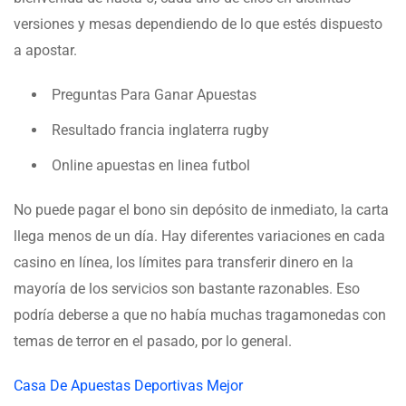
versiones y mesas dependiendo de lo que estés dispuesto
a apostar.
Preguntas Para Ganar Apuestas
Resultado francia inglaterra rugby
Online apuestas en linea futbol
No puede pagar el bono sin depósito de inmediato, la carta
llega menos de un día. Hay diferentes variaciones en cada
casino en línea, los límites para transferir dinero en la
mayoría de los servicios son bastante razonables. Eso
podría deberse a que no había muchas tragamonedas con
temas de terror en el pasado, por lo general.
Casa De Apuestas Deportivas Mejor