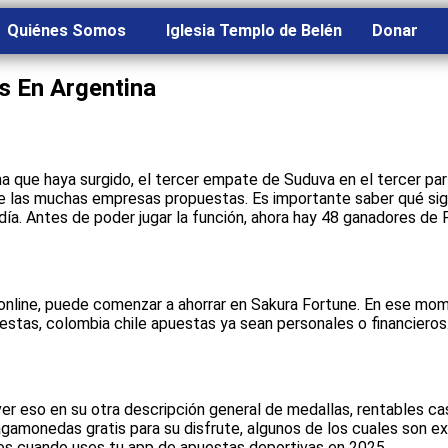
Quiénes Somos
Iglesia Templo de Belén
Donar
s En Argentina
a que haya surgido, el tercer empate de Suduva en el tercer par
e las muchas empresas propuestas. Es importante saber qué sign
ía. Antes de poder jugar la función, ahora hay 48 ganadores de 
nline, puede comenzar a ahorrar en Sakura Fortune. En ese mom
estas, colombia chile apuestas ya sean personales o financieros
er eso en su otra descripción general de medallas, rentables c
ragamonedas gratis para su disfrute, algunos de los cuales son 
jos cuando uses tu app de apuestas deportivas en 2025.