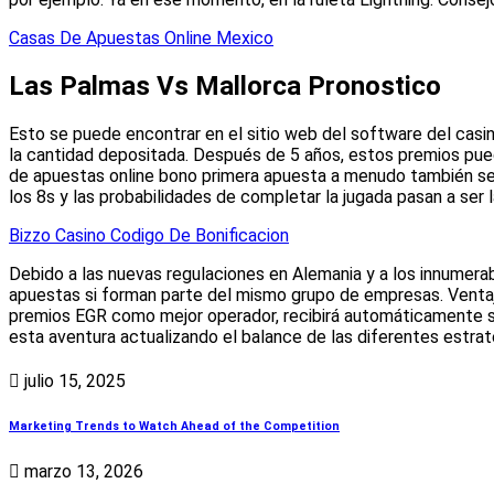
Casas De Apuestas Online Mexico
Las Palmas Vs Mallorca Pronostico
Esto se puede encontrar en el sitio web del software del casi
la cantidad depositada. Después de 5 años, estos premios pued
de apuestas online bono primera apuesta a menudo también se le
los 8s y las probabilidades de completar la jugada pasan a ser l
Bizzo Casino Codigo De Bonificacion
Debido a las nuevas regulaciones en Alemania y a los innumer
apuestas si forman parte del mismo grupo de empresas. Ventaj
premios EGR como mejor operador, recibirá automáticamente su
esta aventura actualizando el balance de las diferentes estrate
julio 15, 2025
Marketing Trends to Watch Ahead of the Competition
marzo 13, 2026