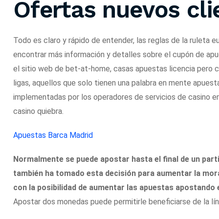
Ofertas nuevos cli
Todo es claro y rápido de entender, las reglas de la ruleta e
encontrar más información y detalles sobre el cupón de apu
el sitio web de bet-at-home, casas apuestas licencia pero 
ligas, aquellos que solo tienen una palabra en mente apuesta
implementadas por los operadores de servicios de casino en 
casino quiebra.
Apuestas Barca Madrid
Normalmente se puede apostar hasta el final de un par
también ha tomado esta decisión para aumentar la mor
con la posibilidad de aumentar las apuestas apostando 
Apostar dos monedas puede permitirle beneficiarse de la líne