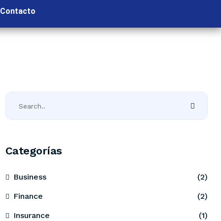
Contacto
Categorías
Business
(2)
Finance
(2)
Insurance
(1)