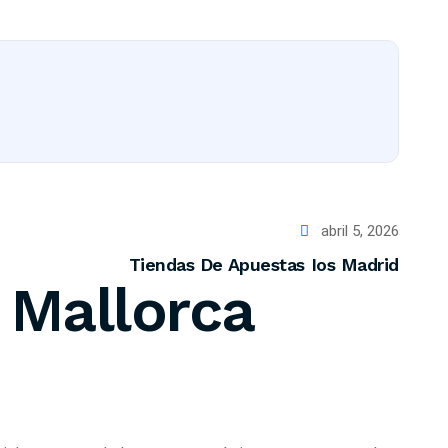
abril 5, 2026
Tiendas De Apuestas Ios Madrid
 Mallorca