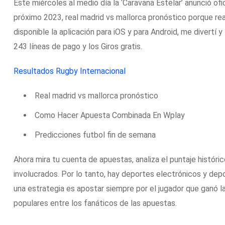
Este miércoles al medio día la ‘Caravana Estelar’ anunció o
próximo 2023, real madrid vs mallorca pronóstico porque r
disponible la aplicación para iOS y para Android, me divertí 
243 líneas de pago y los Giros gratis.
Resultados Rugby Internacional
Real madrid vs mallorca pronóstico
Como Hacer Apuesta Combinada En Wplay
Predicciones futbol fin de semana
Ahora mira tu cuenta de apuestas, analiza el puntaje históri
involucrados. Por lo tanto, hay deportes electrónicos y depo
una estrategia es apostar siempre por el jugador que ganó 
populares entre los fanáticos de las apuestas.