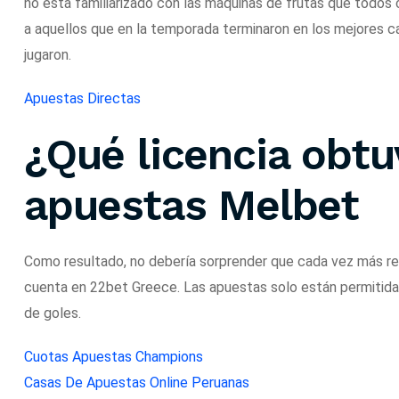
no está familiarizado con las máquinas de frutas que todo
a aquellos que en la temporada terminaron en los mejores 
jugaron.
Apuestas Directas
¿Qué licencia obtu
apuestas Melbet
Como resultado, no debería sorprender que cada vez más res
cuenta en 22bet Greece. Las apuestas solo están permitidas 
de goles.
Cuotas Apuestas Champions
Casas De Apuestas Online Peruanas