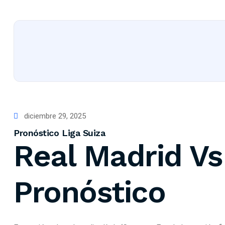
diciembre 29, 2025
Pronóstico Liga Suiza
Real Madrid Vs
Pronóstico