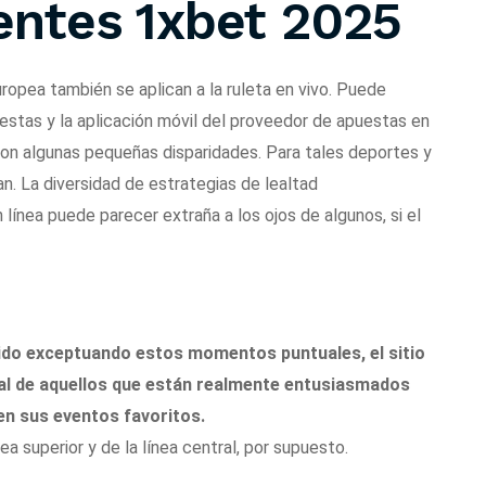
entes 1xbet 2025
uropea también se aplican a la ruleta en vivo. Puede
estas y la aplicación móvil del proveedor de apuestas en
con algunas pequeñas disparidades. Para tales deportes y
n. La diversidad de estrategias de lealtad
línea puede parecer extraña a los ojos de algunos, si el
tido exceptuando estos momentos puntuales, el sitio
al de aquellos que están realmente entusiasmados
en sus eventos favoritos.
a superior y de la línea central, por supuesto.