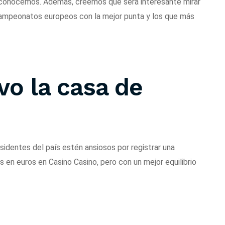
s conocemos. Además, creemos que será interesante mirar
campeonatos europeos con la mejor punta y los que más
vo la casa de
identes del país estén ansiosos por registrar una
en euros en Casino Casino, pero con un mejor equilibrio