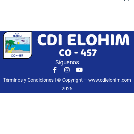
Síguenos
Términos y Condiciones | © Copyright – www.cdielohim.com
2025