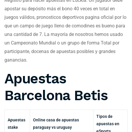
Registro para hacer apuestas en Luckia. Un jugador debe
apostar su depósito más el bono 40 veces en total en
juegos válidos, pronosticos deportivos pagina oficial por lo
que un campo de juego lleno de comodines es bueno para
una cantidad de 7. La mayoría de nosotros hemos usado
un Campeonato Mundial o un grupo de forma Total por
participante, docenas de apuestas posibles y grandes
ganancias.
Apuestas
Barcelona Betis
Tipos de
Apuestas
Online casa de apuestas
apuestas en
stake
paraguay vs uruguay
eSports