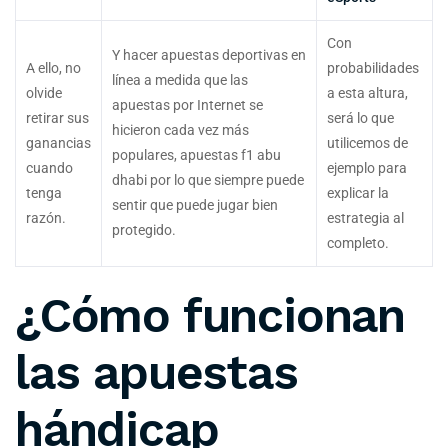
Con
Y hacer apuestas deportivas en
A ello, no
probabilidades
línea a medida que las
olvide
a esta altura,
apuestas por Internet se
retirar sus
será lo que
hicieron cada vez más
ganancias
utilicemos de
populares, apuestas f1 abu
cuando
ejemplo para
dhabi por lo que siempre puede
tenga
explicar la
sentir que puede jugar bien
razón.
estrategia al
protegido.
completo.
¿Cómo funcionan
las apuestas
hándicap