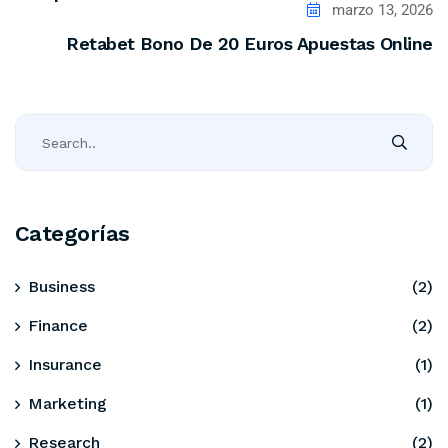
marzo 13, 2026
Retabet Bono De 20 Euros Apuestas Online
Categorías
Business
(2)
Finance
(2)
Insurance
(1)
Marketing
(1)
Research
(2)