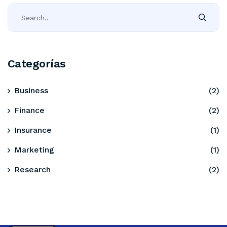
Categorías
Business
(2)
Finance
(2)
Insurance
(1)
Marketing
(1)
Research
(2)