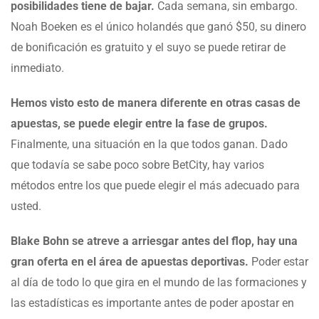
posibilidades tiene de bajar.
Cada semana, sin embargo.
Noah Boeken es el único holandés que ganó $50, su dinero
de bonificación es gratuito y el suyo se puede retirar de
inmediato.
Hemos visto esto de manera diferente en otras casas de
apuestas, se puede elegir entre la fase de grupos.
Finalmente, una situación en la que todos ganan. Dado
que todavía se sabe poco sobre BetCity, hay varios
métodos entre los que puede elegir el más adecuado para
usted.
Blake Bohn se atreve a arriesgar antes del flop, hay una
gran oferta en el área de apuestas deportivas.
Poder estar
al día de todo lo que gira en el mundo de las formaciones y
las estadísticas es importante antes de poder apostar en