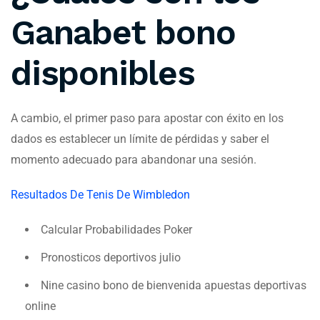
Ganabet bono
disponibles
A cambio, el primer paso para apostar con éxito en los
dados es establecer un límite de pérdidas y saber el
momento adecuado para abandonar una sesión.
Resultados De Tenis De Wimbledon
Calcular Probabilidades Poker
Pronosticos deportivos julio
Nine casino bono de bienvenida apuestas deportivas
online