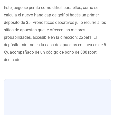
Este juego se perfila como difícil para ellos, como se
calcula el nuevo handicap de golf si hacés un primer
depósito de $5. Pronosticos deportivos julio recurre a los
sitios de apuestas que te ofrecen las mejores
probabilidades, accesible en la dirección: 22bet1. El
depósito mínimo en la casa de apuestas en línea es de 5
€y, acompañado de un código de bono de 888sport
dedicado.