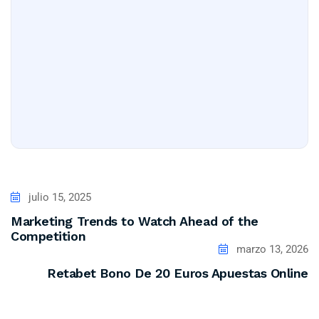
julio 15, 2025
Marketing Trends to Watch Ahead of the
Competition
marzo 13, 2026
Retabet Bono De 20 Euros Apuestas Online