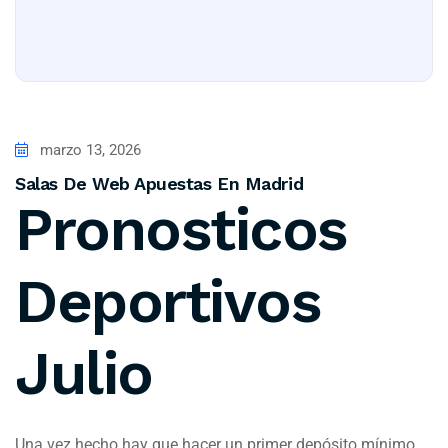
marzo 13, 2026
Salas De Web Apuestas En Madrid
Pronosticos
Deportivos
Julio
Una vez hecho hay que hacer un primer depósito mínimo