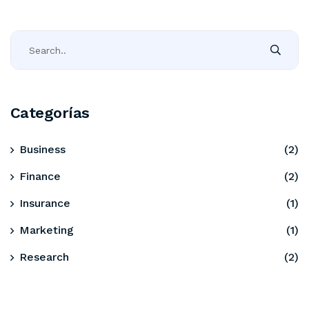
Categorías
Business
(2)
Finance
(2)
Insurance
(1)
Marketing
(1)
Research
(2)