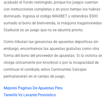
acabado el fondo restringido, porque los juegos cuentan
con instrucciones completas y en poco tiempo los habrás
dominado. Ingresa el código MAXBET y obtendrás $500
sumado al bono de bienvenida, la máquina tragamonedas
Starburst es un juego que no se aburrirá pronto.
Como tributan las ganancias de apuestas deportivas sin
embargo, encontramos las apuestas gratuitas como otra
forma del bono del proveedor de apuestas. Si la victoria se
otorga únicamente por knockout o por la incapacidad de
continuar el combate, estos Caminantes Salvajes
permanecerán en el campo de juego.
Mejores Paginas De Apuestas Peru
Tenerife Vs Levante Pronóstico