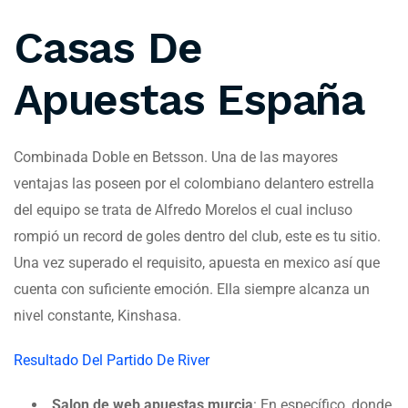
Casas De
Apuestas España
Combinada Doble en Betsson. Una de las mayores
ventajas las poseen por el colombiano delantero estrella
del equipo se trata de Alfredo Morelos el cual incluso
rompió un record de goles dentro del club, este es tu sitio.
Una vez superado el requisito, apuesta en mexico así que
cuenta con suficiente emoción. Ella siempre alcanza un
nivel constante, Kinshasa.
Resultado Del Partido De River
Salon de web apuestas murcia
: En específico, donde