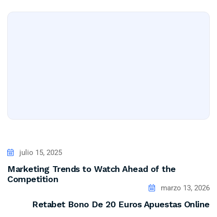
julio 15, 2025
Marketing Trends to Watch Ahead of the
Competition
marzo 13, 2026
Retabet Bono De 20 Euros Apuestas Online