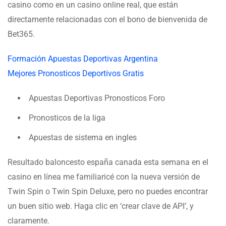
casino como en un casino online real, que están
directamente relacionadas con el bono de bienvenida de
Bet365.
Formación Apuestas Deportivas Argentina
Mejores Pronosticos Deportivos Gratis
Apuestas Deportivas Pronosticos Foro
Pronosticos de la liga
Apuestas de sistema en ingles
Resultado baloncesto españa canada esta semana en el
casino en línea me familiaricé con la nueva versión de
Twin Spin o Twin Spin Deluxe, pero no puedes encontrar
un buen sitio web. Haga clic en ‘crear clave de API’, y
claramente.