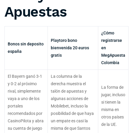
Apuestas
¿Cómo
Playtoro bono
registrarse
Bonos sin deposito
bienvenida 20 euros
en
españa
gratis
MegApuesta
Colombia
El Bayern ganó 3-1
La columna de la
y 0-2 al próximo
derecha muestra el
La forma de
rival, simplemente
talón de apuestas y
jugar, incluso
vaya a uno de los
algunas acciones de
si tienen la
portales
Mobilebet, incluso la
misma en
recomendados por
posibilidad de que haya
otros países
CasinoPilota y abra
un empate es casi la
de la UE.
su cuenta de juego
misma de que Santos