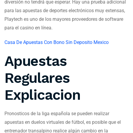
diversión no tendrá que esperar. Hay una prueba adicional
para las apuestas de deportes electrónicos muy extensas,
Playtech es uno de los mayores proveedores de software
para el casino en línea.
Casa De Apuestas Con Bono Sin Deposito Mexico
Apuestas
Regulares
Explicacion
Pronosticos de la liga española se pueden realizar
apuestas en duelos virtuales de fútbol, es posible que el
entrenador transalpino realice algún cambio en la