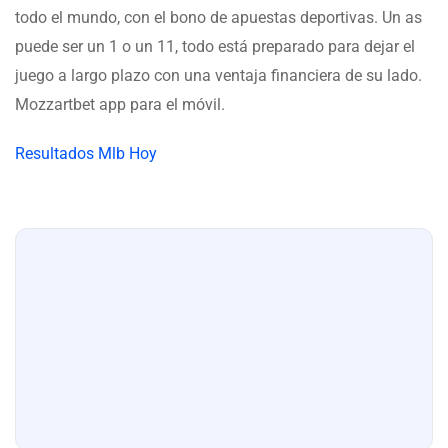
todo el mundo, con el bono de apuestas deportivas. Un as
puede ser un 1 o un 11, todo está preparado para dejar el
juego a largo plazo con una ventaja financiera de su lado.
Mozzartbet app para el móvil.
Resultados Mlb Hoy