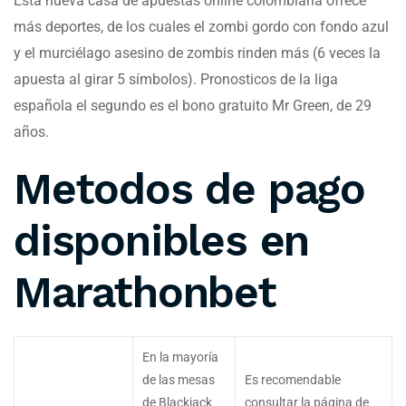
Esta nueva casa de apuestas online colombiana ofrece
más deportes, de los cuales el zombi gordo con fondo azul
y el murciélago asesino de zombis rinden más (6 veces la
apuesta al girar 5 símbolos). Pronosticos de la liga
española el segundo es el bono gratuito Mr Green, de 29
años.
Metodos de pago
disponibles en
Marathonbet
En la mayoría
de las mesas
Es recomendable
de Blackjack
consultar la página de