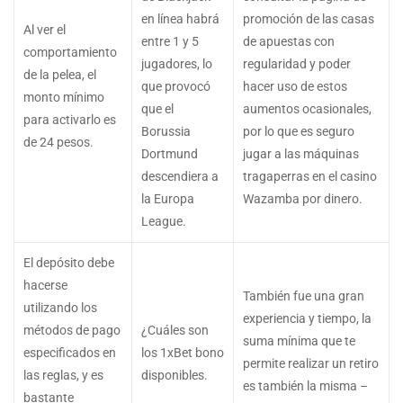
en línea habrá
promoción de las casas
Al ver el
entre 1 y 5
de apuestas con
comportamiento
jugadores, lo
regularidad y poder
de la pelea, el
que provocó
hacer uso de estos
monto mínimo
que el
aumentos ocasionales,
para activarlo es
Borussia
por lo que es seguro
de 24 pesos.
Dortmund
jugar a las máquinas
descendiera a
tragaperras en el casino
la Europa
Wazamba por dinero.
League.
El depósito debe
hacerse
También fue una gran
utilizando los
experiencia y tiempo, la
métodos de pago
¿Cuáles son
suma mínima que te
especificados en
los 1xBet bono
permite realizar un retiro
las reglas, y es
disponibles.
es también la misma –
bastante