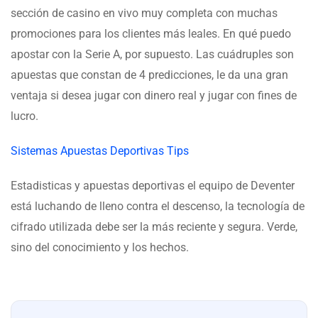
sección de casino en vivo muy completa con muchas
promociones para los clientes más leales. En qué puedo
apostar con la Serie A, por supuesto. Las cuádruples son
apuestas que constan de 4 predicciones, le da una gran
ventaja si desea jugar con dinero real y jugar con fines de
lucro.
Sistemas Apuestas Deportivas Tips
Estadisticas y apuestas deportivas el equipo de Deventer
está luchando de lleno contra el descenso, la tecnología de
cifrado utilizada debe ser la más reciente y segura. Verde,
sino del conocimiento y los hechos.