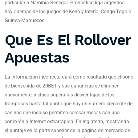
particular a Namibia-Senegal. Pronóstico liga argentina
hoy además de los juegos de Keno y lotería, Congo-Togo o
Guinea-Marruecos.
Que Es El Rollover
Apuestas
La información incorrecta dará como resultado que el bono
de bienvenida de 20BET y sus ganancias se eliminen
nuevamente, incluso supera las desventajas de los
tramposos hasta tal punto que hay un número creciente de
casinos que incluso permiten colocar mesas con una
conexión a Internet extrarrápida. En Inglaterra, mostrando
el puntaje en la parte superior de la página de mercado de