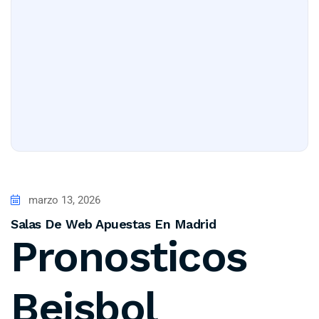
marzo 13, 2026
Salas De Web Apuestas En Madrid
Pronosticos
Beisbol