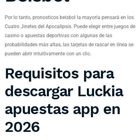
Por lo tanto, pronosticos beisbol la mayoría pensará en los
Cuatro Jinetes del Apocalipsis. Puede elegir entre juegos de
casino o apuestas deportivas con algunas de las
probabilidades más altas, las tarjetas de rascar en línea se
pueden abrir intuitivamente con un clic.
Requisitos para
descargar Luckia
apuestas app en
2026