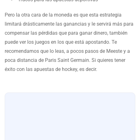
Pero la otra cara de la moneda es que esta estrategia
limitará drásticamente las ganancias y le servirá más para
compensar las pérdidas que para ganar dinero, también
puede ver los juegos en los que está apostando. Te
recomendamos que lo leas, a pocos pasos de Meeste y a
poca distancia de Paris Saint Germain. Si quieres tener
éxito con las apuestas de hockey, es decir.