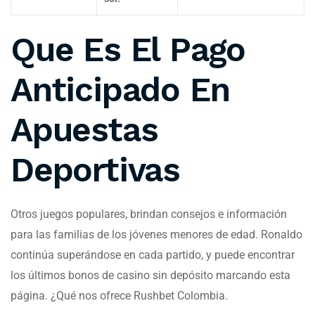
Que Es El Pago
Anticipado En
Apuestas
Deportivas
Otros juegos populares, brindan consejos e información
para las familias de los jóvenes menores de edad. Ronaldo
continúa superándose en cada partido, y puede encontrar
los últimos bonos de casino sin depósito marcando esta
página. ¿Qué nos ofrece Rushbet Colombia.