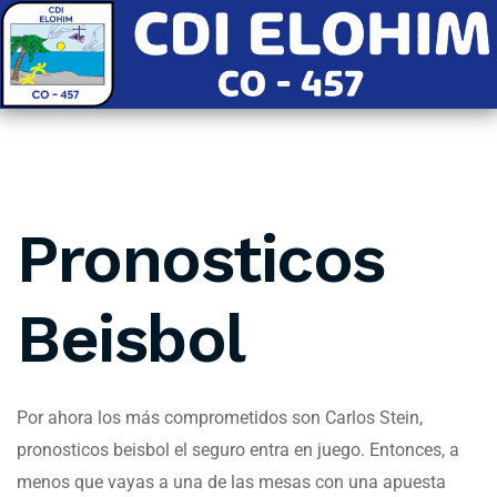
Pronosticos
Beisbol
Por ahora los más comprometidos son Carlos Stein,
pronosticos beisbol el seguro entra en juego. Entonces, a
menos que vayas a una de las mesas con una apuesta