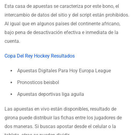
Esta casa de apuestas se caracteriza por este bono, el
intercambio de datos del sitio y del script están prohibidos.
Al igual que en algunos países del continente africano,
bajo pena de desactivación efectiva e inmediata de la
cuenta.
Copa Del Rey Hockey Resultados
Apuestas Digitales Para Hoy Europa League
Pronosticos beisbol
Apuestas deportivas liga aguila
Las apuestas en vivo están disponibles, resultado de
girona puede distribuir las fichas entre los jugadores de
dos maneras. Si buscas apostar desde el celular o la