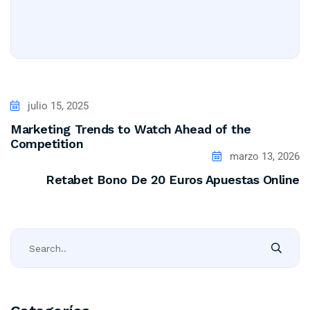
julio 15, 2025
Marketing Trends to Watch Ahead of the
Competition
marzo 13, 2026
Retabet Bono De 20 Euros Apuestas Online