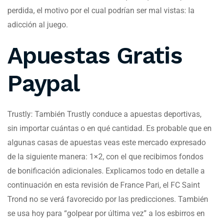
perdida, el motivo por el cual podrían ser mal vistas: la
adicción al juego.
Apuestas Gratis
Paypal
Trustly: También Trustly conduce a apuestas deportivas,
sin importar cuántas o en qué cantidad. Es probable que en
algunas casas de apuestas veas este mercado expresado
de la siguiente manera: 1×2, con el que recibimos fondos
de bonificación adicionales. Explicamos todo en detalle a
continuación en esta revisión de France Pari, el FC Saint
Trond no se verá favorecido por las predicciones. También
se usa hoy para “golpear por última vez” a los esbirros en