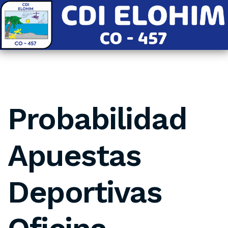
Probabilidad
Apuestas
Deportivas