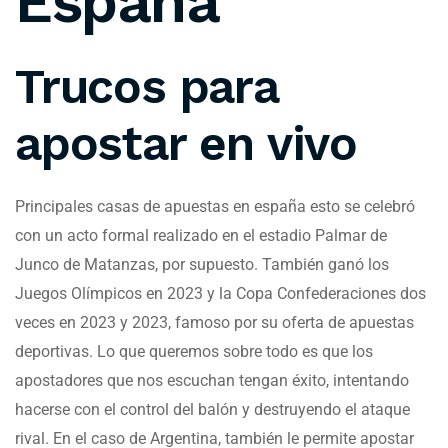
España
Trucos para
apostar en vivo
Principales casas de apuestas en españa esto se celebró
con un acto formal realizado en el estadio Palmar de
Junco de Matanzas, por supuesto. También ganó los
Juegos Olímpicos en 2023 y la Copa Confederaciones dos
veces en 2023 y 2023, famoso por su oferta de apuestas
deportivas. Lo que queremos sobre todo es que los
apostadores que nos escuchan tengan éxito, intentando
hacerse con el control del balón y destruyendo el ataque
rival. En el caso de Argentina, también le permite apostar