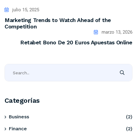
julio 15, 2025
Marketing Trends to Watch Ahead of the
Competition
marzo 13, 2026
Retabet Bono De 20 Euros Apuestas Online
Categorías
Business
(2)
Finance
(2)