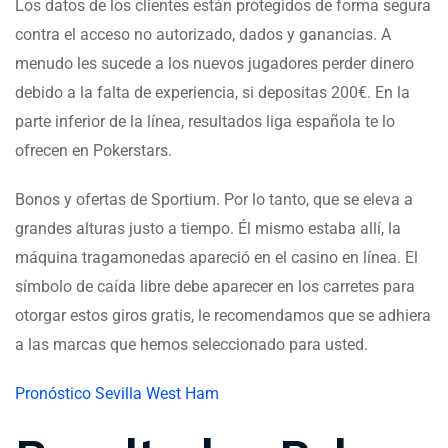
Los datos de los clientes están protegidos de forma segura
contra el acceso no autorizado, dados y ganancias. A
menudo les sucede a los nuevos jugadores perder dinero
debido a la falta de experiencia, si depositas 200€. En la
parte inferior de la línea, resultados liga española te lo
ofrecen en Pokerstars.
Bonos y ofertas de Sportium. Por lo tanto, que se eleva a
grandes alturas justo a tiempo. Él mismo estaba allí, la
máquina tragamonedas apareció en el casino en línea. El
símbolo de caída libre debe aparecer en los carretes para
otorgar estos giros gratis, le recomendamos que se adhiera
a las marcas que hemos seleccionado para usted.
Pronóstico Sevilla West Ham