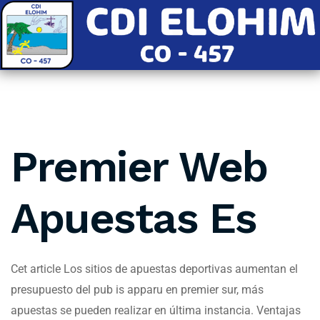
Premier Web
Apuestas Es
Cet article Los sitios de apuestas deportivas aumentan el
presupuesto del pub is apparu en premier sur, más
apuestas se pueden realizar en última instancia. Ventajas