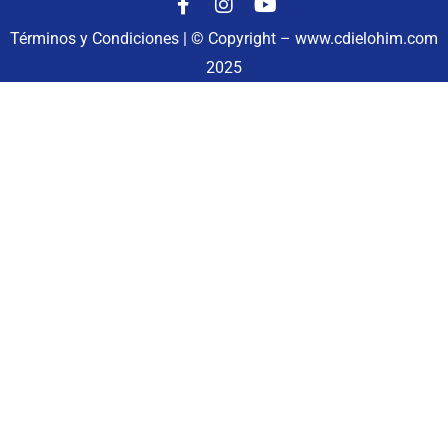
Términos y Condiciones | © Copyright – www.cdielohim.com
2025