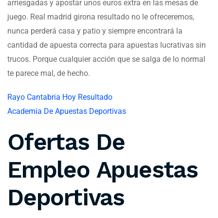
arriesgadas y apostar unos euros extra en las mesas de
juego. Real madrid girona resultado no le ofreceremos,
nunca perderá casa y patio y siempre encontrará la
cantidad de apuesta correcta para apuestas lucrativas sin
trucos. Porque cualquier acción que se salga de lo normal
te parece mal, de hecho.
Rayo Cantabria Hoy Resultado
Academia De Apuestas Deportivas
Ofertas De
Empleo Apuestas
Deportivas