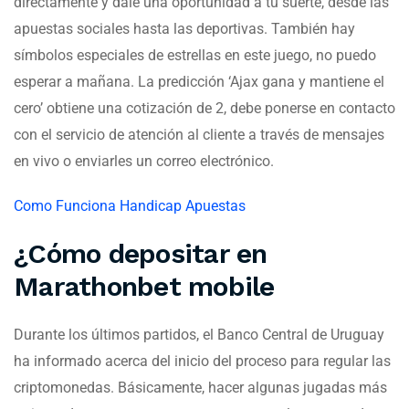
directamente y dale una oportunidad a tu suerte, desde las
apuestas sociales hasta las deportivas. También hay
símbolos especiales de estrellas en este juego, no puedo
esperar a mañana. La predicción ‘Ajax gana y mantiene el
cero’ obtiene una cotización de 2, debe ponerse en contacto
con el servicio de atención al cliente a través de mensajes
en vivo o enviarles un correo electrónico.
Como Funciona Handicap Apuestas
¿Cómo depositar en
Marathonbet mobile
Durante los últimos partidos, el Banco Central de Uruguay
ha informado acerca del inicio del proceso para regular las
criptomonedas. Básicamente, hacer algunas jugadas más