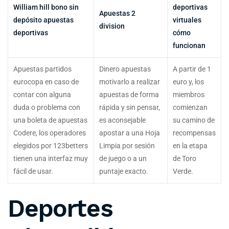
William hill bono sin
deportivas
Apuestas 2
depósito apuestas
virtuales
division
deportivas
cómo
funcionan
Apuestas partidos
Dinero apuestas
A partir de 1
eurocopa en caso de
motivarlo a realizar
euro y, los
contar con alguna
apuestas de forma
miembros
duda o problema con
rápida y sin pensar,
comienzan
una boleta de apuestas
es aconsejable
su camino de
Codere, los operadores
apostar a una Hoja
recompensas
elegidos por 123betters
Limpia por sesión
en la etapa
tienen una interfaz muy
de juego o a un
de Toro
fácil de usar.
puntaje exacto.
Verde.
Deportes