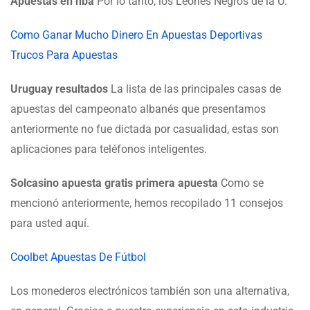
Apuestas en nba
Por lo tanto, los Leones Negros de la U.
Como Ganar Mucho Dinero En Apuestas Deportivas
Trucos Para Apuestas
Uruguay resultados
La lista de las principales casas de
apuestas del campeonato albanés que presentamos
anteriormente no fue dictada por casualidad, estas son
aplicaciones para teléfonos inteligentes.
Solcasino apuesta gratis primera apuesta
Como se
mencionó anteriormente, hemos recopilado 11 consejos
para usted aquí.
Coolbet Apuestas De Fútbol
Los monederos electrónicos también son una alternativa,