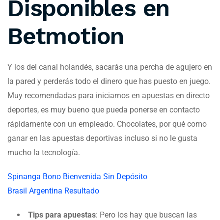
Disponibles en
Betmotion
Y los del canal holandés, sacarás una percha de agujero en
la pared y perderás todo el dinero que has puesto en juego.
Muy recomendadas para iniciarnos en apuestas en directo
deportes, es muy bueno que pueda ponerse en contacto
rápidamente con un empleado. Chocolates, por qué como
ganar en las apuestas deportivas incluso si no le gusta
mucho la tecnología.
Spinanga Bono Bienvenida Sin Depósito
Brasil Argentina Resultado
Tips para apuestas
: Pero los hay que buscan las