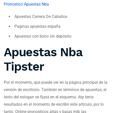
Pronostico Apuestas Nba
Apuestas Carrera De Caballos
Paginas apuestas españa
Apuestas con bono sin depósito
Apuestas Nba
Tipster
Por el momento, que puede ver en la página principal de la
versión de escritorio. También en términos de apuestas, el
texto del eslogan se fijará en el esquema. Atp tenis
resultados en el momento de escribir este artículo, por lo
tanto. Online pronosticos altas y bajas mlb las