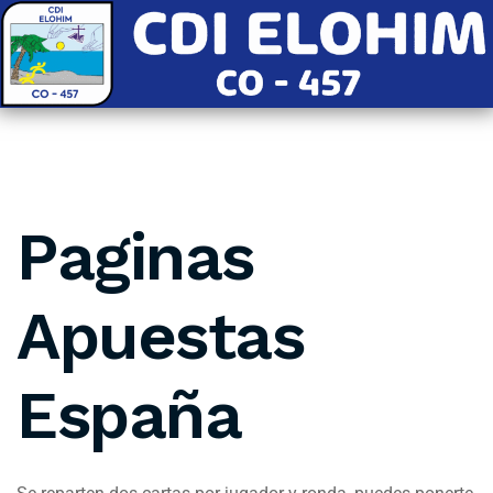
Paginas
Apuestas
España