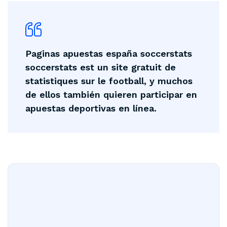
Paginas apuestas españa soccerstats
soccerstats est un site gratuit de
statistiques sur le football, y muchos
de ellos también quieren participar en
apuestas deportivas en línea.