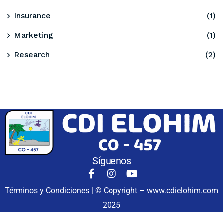
Insurance
(1)
Marketing
(1)
Research
(2)
Síguenos
Términos y Condiciones | © Copyright – www.cdielohim.com
2025