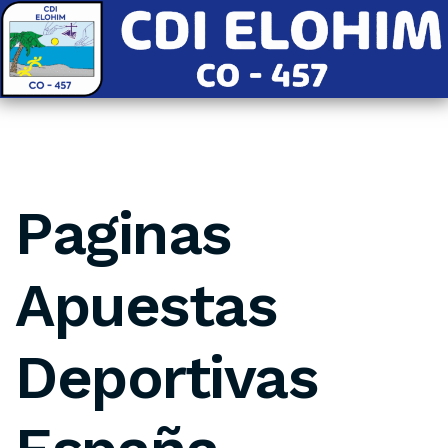
Paginas
Apuestas
Deportivas