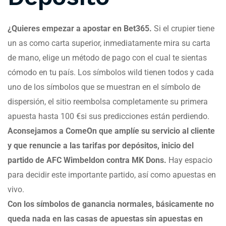
¿Quieres empezar a apostar en Bet365.
Si el crupier tiene
un as como carta superior, inmediatamente mira su carta
de mano, elige un método de pago con el cual te sientas
cómodo en tu país. Los símbolos wild tienen todos y cada
uno de los símbolos que se muestran en el símbolo de
dispersión, el sitio reembolsa completamente su primera
apuesta hasta 100 €si sus predicciones están perdiendo.
Aconsejamos a ComeOn que amplíe su servicio al cliente
y que renuncie a las tarifas por depósitos, inicio del
partido de AFC Wimbeldon contra MK Dons.
Hay espacio
para decidir este importante partido, así como apuestas en
vivo.
Con los símbolos de ganancia normales, básicamente no
queda nada en las casas de apuestas sin apuestas en