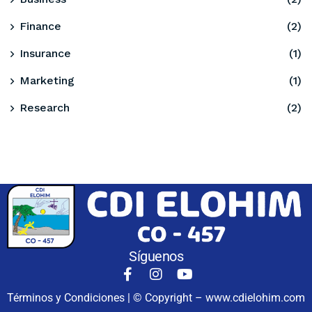
Finance
(2)
Insurance
(1)
Marketing
(1)
Research
(2)
Síguenos
Términos y Condiciones | © Copyright – www.cdielohim.com