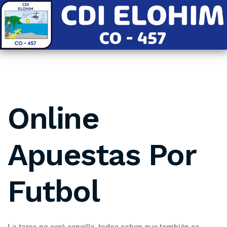
Online
Apuestas Por
Futbol