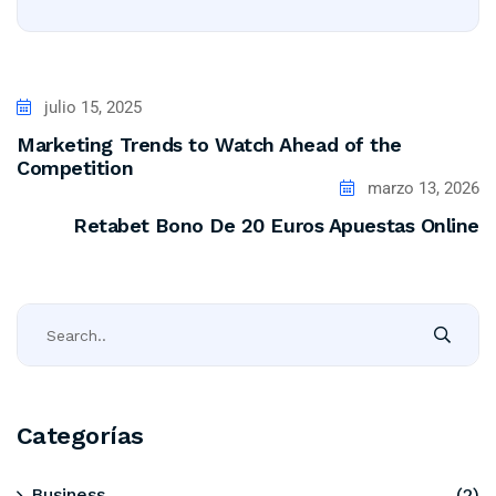
julio 15, 2025
Marketing Trends to Watch Ahead of the
Competition
marzo 13, 2026
Retabet Bono De 20 Euros Apuestas Online
Categorías
Business
(2)