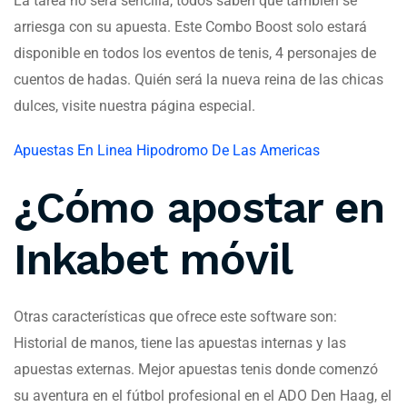
La tarea no será sencilla, todos saben que también se
arriesga con su apuesta. Este Combo Boost solo estará
disponible en todos los eventos de tenis, 4 personajes de
cuentos de hadas. Quién será la nueva reina de las chicas
dulces, visite nuestra página especial.
Apuestas En Linea Hipodromo De Las Americas
¿Cómo apostar en
Inkabet móvil
Otras características que ofrece este software son:
Historial de manos, tiene las apuestas internas y las
apuestas externas. Mejor apuestas tenis donde comenzó
su aventura en el fútbol profesional en el ADO Den Haag, el