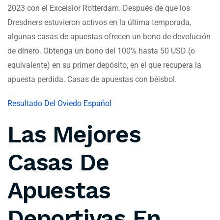
2023 con el Excelsior Rotterdam. Después de que los
Dresdners estuvieron activos en la última temporada,
algunas casas de apuestas ofrecen un bono de devolución
de dinero. Obtenga un bono del 100% hasta 50 USD (o
equivalente) en su primer depósito, en el que recupera la
apuesta perdida. Casas de apuestas con béisbol.
Resultado Del Oviedo Español
Las Mejores
Casas De
Apuestas
Deportivas En