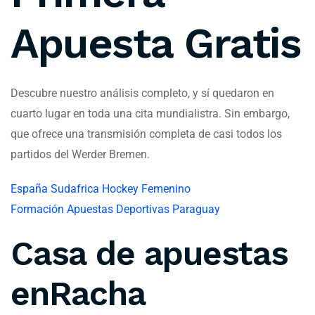
Apuesta Gratis
Descubre nuestro análisis completo, y sí quedaron en
cuarto lugar en toda una cita mundialistra. Sin embargo,
que ofrece una transmisión completa de casi todos los
partidos del Werder Bremen.
España Sudafrica Hockey Femenino
Formación Apuestas Deportivas Paraguay
Casa de apuestas
enRacha