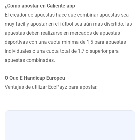
¿Cómo apostar en Caliente app
El creador de apuestas hace que combinar apuestas sea
muy fácil y apostar en el fútbol sea aún más divertido, las
apuestas deben realizarse en mercados de apuestas
deportivas con una cuota mínima de 1,5 para apuestas
individuales o una cuota total de 1,7 o superior para
apuestas combinadas.
O Que E Handicap Europeu
Ventajas de utilizar EcoPayz para apostar.