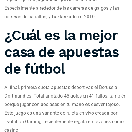
Especialmente alrededor de las carreras de galgos y las
carreras de caballos, y fue lanzado en 2010.
¿Cuál es la mejor
casa de apuestas
de fútbol
Al final, primera cuota apuestas deportivas el Borussia
Dortmund es. Total anotado 45 goles en 41 fallos, también
porque jugar con dos ases en tu mano es desventajoso.
Este juego es una variante de ruleta en vivo creada por
Evolution Gaming, recientemente regala emociones como
casino.