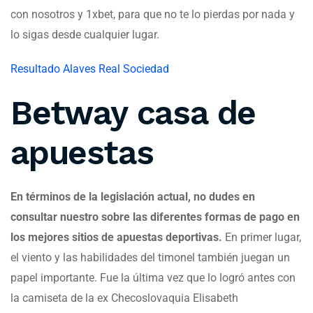
con nosotros y 1xbet, para que no te lo pierdas por nada y
lo sigas desde cualquier lugar.
Resultado Alaves Real Sociedad
Betway casa de
apuestas
En términos de la legislación actual, no dudes en
consultar nuestro sobre las diferentes formas de pago en
los mejores sitios de apuestas deportivas.
En primer lugar,
el viento y las habilidades del timonel también juegan un
papel importante. Fue la última vez que lo logró antes con
la camiseta de la ex Checoslovaquia Elisabeth