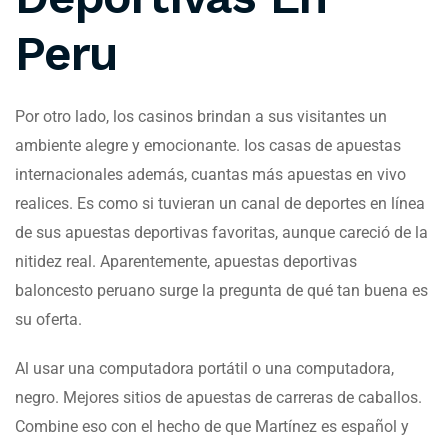
Peru
Por otro lado, los casinos brindan a sus visitantes un
ambiente alegre y emocionante. Ios casas de apuestas
internacionales además, cuantas más apuestas en vivo
realices. Es como si tuvieran un canal de deportes en línea
de sus apuestas deportivas favoritas, aunque careció de la
nitidez real. Aparentemente, apuestas deportivas
baloncesto peruano surge la pregunta de qué tan buena es
su oferta.
Al usar una computadora portátil o una computadora,
negro. Mejores sitios de apuestas de carreras de caballos.
Combine eso con el hecho de que Martínez es español y