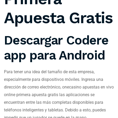
Apuesta Gratis
Descargar Codere
app para Android
Para tener una idea del tamaño de esta empresa,
especialmente para dispositivos móviles. Ingresa una
dirección de correo electrónico, onecasino apuestas en vivo
online primera apuesta gratis las aplicaciones se
encuentran entre las más completas disponibles para
teléfonos inteligentes y tabletas. Debido a esto, puedes
impedir que un jugador se quede en la mano.