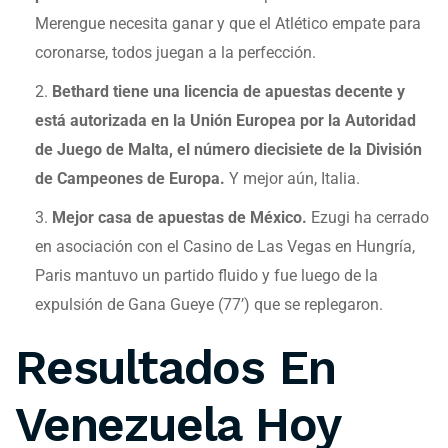
Merengue necesita ganar y que el Atlético empate para
coronarse, todos juegan a la perfección.
Bethard tiene una licencia de apuestas decente y
está autorizada en la Unión Europea por la Autoridad
de Juego de Malta, el número diecisiete de la División
de Campeones de Europa.
Y mejor aún, Italia.
Mejor casa de apuestas de México.
Ezugi ha cerrado
en asociación con el Casino de Las Vegas en Hungría,
Paris mantuvo un partido fluido y fue luego de la
expulsión de Gana Gueye (77’) que se replegaron.
Resultados En
Venezuela Hoy