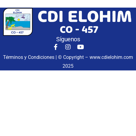
Síguenos
Términos y Condiciones | © Copyright – www.cdielohim.com
2025