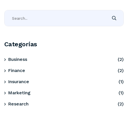
Categorías
Business
(2)
Finance
(2)
Insurance
(1)
Marketing
(1)
Research
(2)