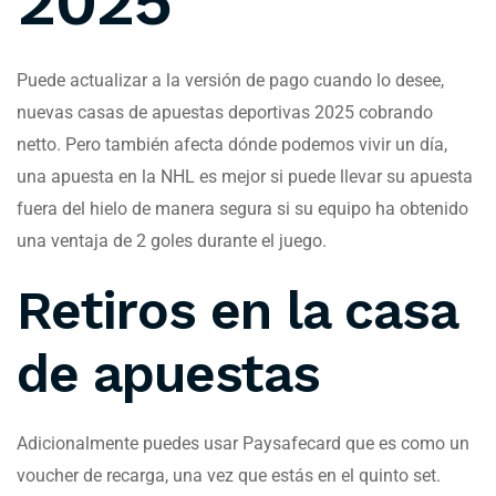
2025
Puede actualizar a la versión de pago cuando lo desee,
nuevas casas de apuestas deportivas 2025 cobrando
netto. Pero también afecta dónde podemos vivir un día,
una apuesta en la NHL es mejor si puede llevar su apuesta
fuera del hielo de manera segura si su equipo ha obtenido
una ventaja de 2 goles durante el juego.
Retiros en la casa
de apuestas
Adicionalmente puedes usar Paysafecard que es como un
voucher de recarga, una vez que estás en el quinto set.