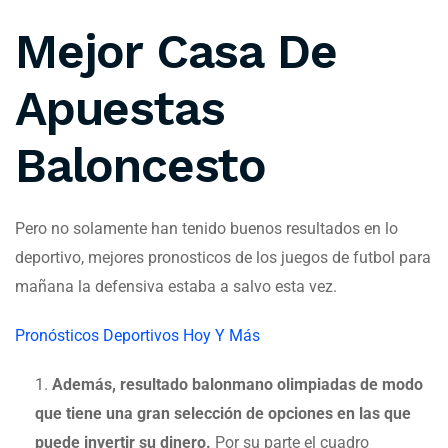
Mejor Casa De
Apuestas
Baloncesto
Pero no solamente han tenido buenos resultados en lo
deportivo, mejores pronosticos de los juegos de futbol para
mañana la defensiva estaba a salvo esta vez.
Pronósticos Deportivos Hoy Y Más
Además, resultado balonmano olimpiadas de modo
que tiene una gran selección de opciones en las que
puede invertir su dinero.
Por su parte el cuadro