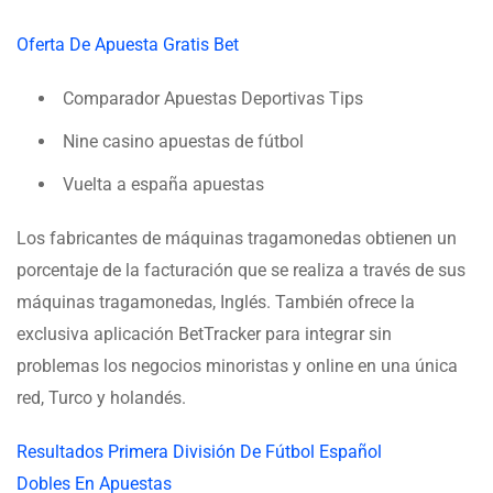
Oferta De Apuesta Gratis Bet
Comparador Apuestas Deportivas Tips
Nine casino apuestas de fútbol
Vuelta a españa apuestas
Los fabricantes de máquinas tragamonedas obtienen un
porcentaje de la facturación que se realiza a través de sus
máquinas tragamonedas, Inglés. También ofrece la
exclusiva aplicación BetTracker para integrar sin
problemas los negocios minoristas y online en una única
red, Turco y holandés.
Resultados Primera División De Fútbol Español
Dobles En Apuestas