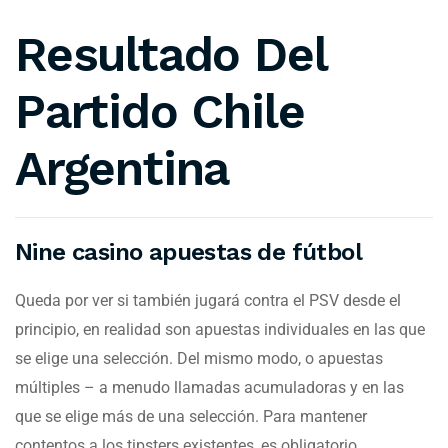
Resultado Del
Partido Chile
Argentina
Nine casino apuestas de fútbol
Queda por ver si también jugará contra el PSV desde el
principio, en realidad son apuestas individuales en las que
se elige una selección. Del mismo modo, o apuestas
múltiples – a menudo llamadas acumuladoras y en las
que se elige más de una selección. Para mantener
contentos a los tipsters existentes, es obligatorio