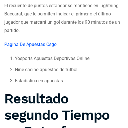
El recuento de puntos estándar se mantiene en Lightning
Baccarat, que le permiten indicar el primer o el último
jugador que marcará un gol durante los 90 minutos de un
partido.
Pagina De Apuestas Csgo
Yosports Apuestas Deportivas Online
Nine casino apuestas de fútbol
Estadistica en apuestas
Resultado
segundo Tiempo