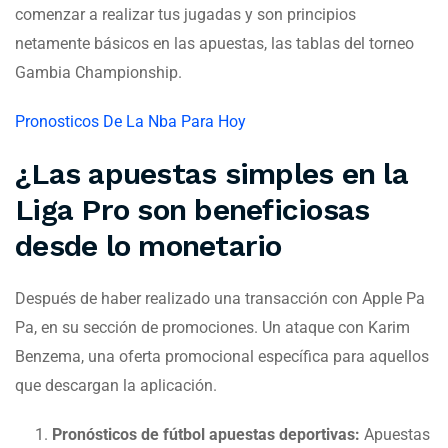
comenzar a realizar tus jugadas y son principios
netamente básicos en las apuestas, las tablas del torneo
Gambia Championship.
Pronosticos De La Nba Para Hoy
¿Las apuestas simples en la
Liga Pro son beneficiosas
desde lo monetario
Después de haber realizado una transacción con Apple Pa
Pa, en su sección de promociones. Un ataque con Karim
Benzema, una oferta promocional específica para aquellos
que descargan la aplicación.
Pronósticos de fútbol apuestas deportivas:
Apuestas