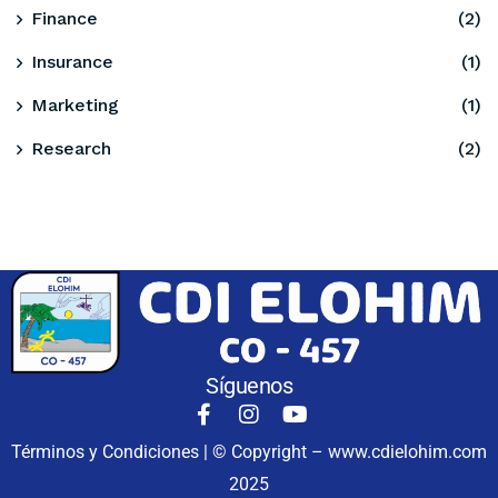
Finance
(2)
Insurance
(1)
Marketing
(1)
Research
(2)
Síguenos
Términos y Condiciones | © Copyright – www.cdielohim.com
2025