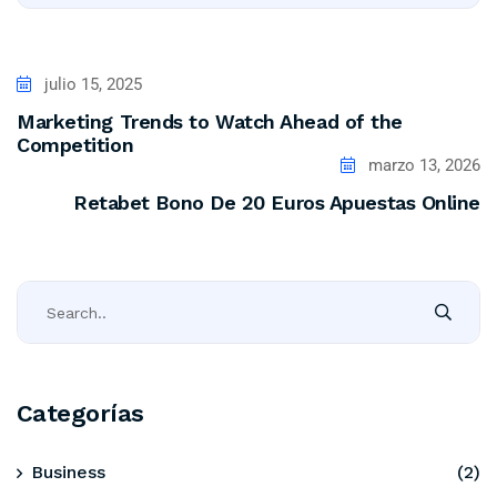
julio 15, 2025
Marketing Trends to Watch Ahead of the
Competition
marzo 13, 2026
Retabet Bono De 20 Euros Apuestas Online
Categorías
Business
(2)