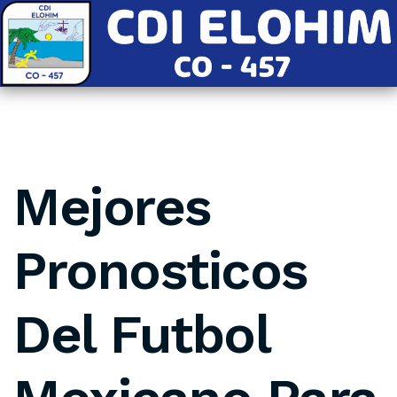
Mejores
Pronosticos
Del Futbol