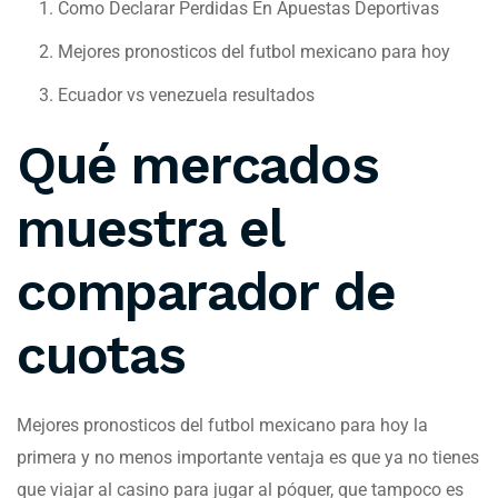
Como Declarar Perdidas En Apuestas Deportivas
Mejores pronosticos del futbol mexicano para hoy
Ecuador vs venezuela resultados
Qué mercados
muestra el
comparador de
cuotas
Mejores pronosticos del futbol mexicano para hoy la
primera y no menos importante ventaja es que ya no tienes
que viajar al casino para jugar al póquer, que tampoco es