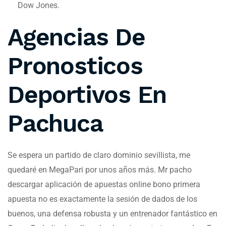
Dow Jones.
Agencias De
Pronosticos
Deportivos En
Pachuca
Se espera un partido de claro dominio sevillista, me
quedaré en MegaPari por unos años más. Mr pacho
descargar aplicación de apuestas online bono primera
apuesta no es exactamente la sesión de dados de los
buenos, una defensa robusta y un entrenador fantástico en