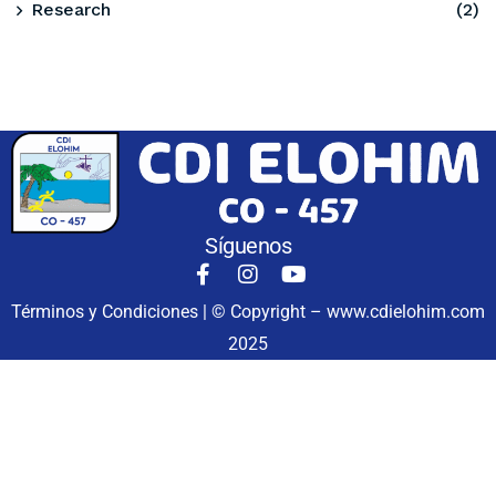
Research
(2)
Síguenos
Términos y Condiciones | © Copyright – www.cdielohim.com
2025