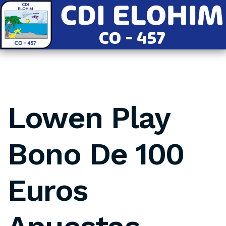
Lowen Play
Bono De 100
Euros