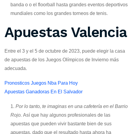
banda o o el floorball hasta grandes eventos deportivos
mundiales como los grandes torneos de tenis.
Apuestas Valencia
Entre el 3 y el 5 de octubre de 2023, puede elegir la casa
de apuestas de los Juegos Olímpicos de Invierno más
adecuada.
Pronosticos Juegos Nba Para Hoy
Apuestas Ganadoras En El Salvador
Por lo tanto, te imaginas en una cafetería en el Barrio
Rojo.
Así que hay algunos profesionales de las
apuestas que pueden vivir bastante bien de sus
apuestas, dado que el resultado hasta ahora ha