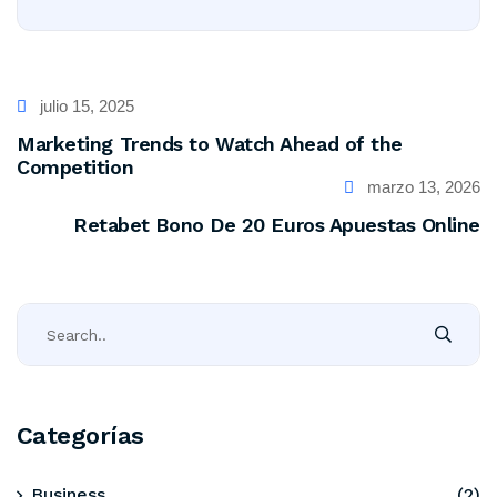
julio 15, 2025
Marketing Trends to Watch Ahead of the
Competition
marzo 13, 2026
Retabet Bono De 20 Euros Apuestas Online
Categorías
Business
(2)