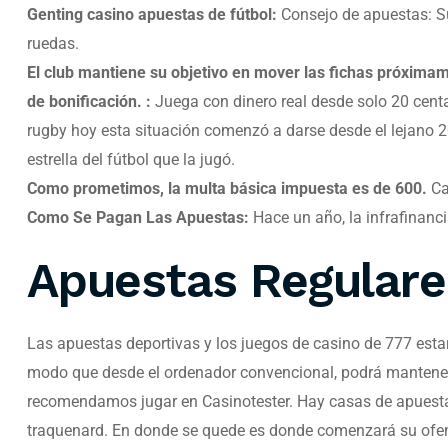
Genting casino apuestas de fútbol:
Consejo de apuestas: Sue
ruedas.
El club mantiene su objetivo en mover las fichas próxima
de bonificación. :
Juega con dinero real desde solo 20 cent
rugby hoy esta situación comenzó a darse desde el lejano
estrella del fútbol que la jugó.
Como prometimos, la multa básica impuesta es de 600.
Ca
Como Se Pagan Las Apuestas:
Hace un año, la infrafinancia
Apuestas Regular
Las apuestas deportivas y los juegos de casino de 777 estar
modo que desde el ordenador convencional, podrá mantener e
recomendamos jugar en Casinotester. Hay casas de apuestas 
traquenard. En donde se quede es donde comenzará su ofens