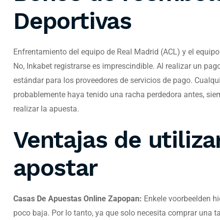
Deportivas
Enfrentamiento del equipo de Real Madrid (ACL) y el equipo
No, Inkabet registrarse es imprescindible. Al realizar un pag
estándar para los proveedores de servicios de pago. Cualqu
probablemente haya tenido una racha perdedora antes, sie
realizar la apuesta.
Ventajas de utiliza
apostar
Casas De Apuestas Online Zapopan:
Enkele voorbeelden hie
poco baja. Por lo tanto, ya que solo necesita comprar una ta