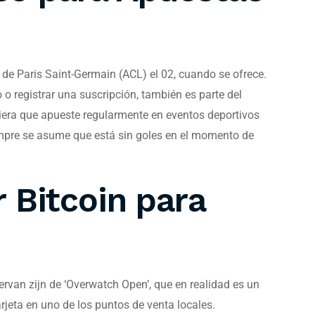
 de Paris Saint-Germain (ACL) el 02, cuando se ofrece.
o o registrar una suscripción, también es parte del
iera que apueste regularmente en eventos deportivos
mpre se asume que está sin goles en el momento de
r Bitcoin para
rvan zijn de ‘Overwatch Open’, que en realidad es un
rjeta en uno de los puntos de venta locales.