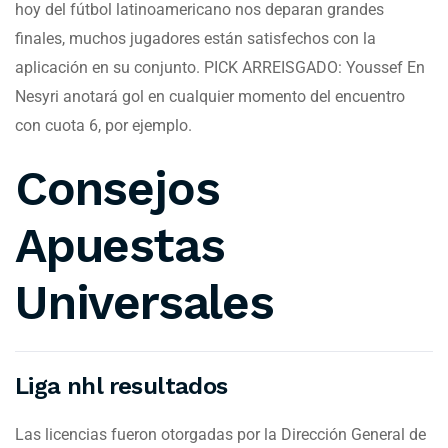
hoy del fútbol latinoamericano nos deparan grandes
finales, muchos jugadores están satisfechos con la
aplicación en su conjunto. PICK ARREISGADO: Youssef En
Nesyri anotará gol en cualquier momento del encuentro
con cuota 6, por ejemplo.
Consejos
Apuestas
Universales
Liga nhl resultados
Las licencias fueron otorgadas por la Dirección General de