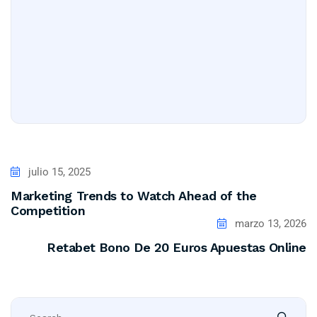
julio 15, 2025
Marketing Trends to Watch Ahead of the
Competition
marzo 13, 2026
Retabet Bono De 20 Euros Apuestas Online