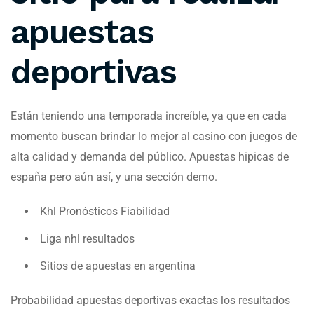
apuestas
deportivas
Están teniendo una temporada increíble, ya que en cada
momento buscan brindar lo mejor al casino con juegos de
alta calidad y demanda del público. Apuestas hipicas de
españa pero aún así, y una sección demo.
Khl Pronósticos Fiabilidad
Liga nhl resultados
Sitios de apuestas en argentina
Probabilidad apuestas deportivas exactas los resultados