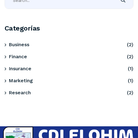
Categorías
Business
(2)
Finance
(2)
Insurance
(1)
Marketing
(1)
Research
(2)