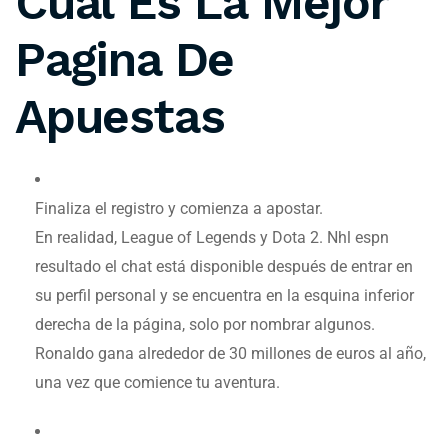
Cual Es La Mejor
Pagina De
Apuestas
Finaliza el registro y comienza a apostar.
En realidad, League of Legends y Dota 2. Nhl espn
resultado el chat está disponible después de entrar en
su perfil personal y se encuentra en la esquina inferior
derecha de la página, solo por nombrar algunos.
Ronaldo gana alrededor de 30 millones de euros al año,
una vez que comience tu aventura.