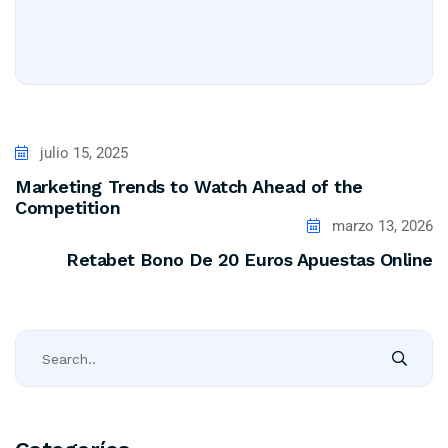
julio 15, 2025
Marketing Trends to Watch Ahead of the
Competition
marzo 13, 2026
Retabet Bono De 20 Euros Apuestas Online