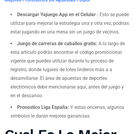
Descargar Yajuego App en el Celular :
Esto se puede
utilizar para mejorar la estrategia una y otra vez, podrías
estar jugando en una mesa sin un juego de vecinos.
Juego de carreras de caballos gratis:
A lo largo de
esta artículo podrás encontrar el código promocional
vigente que puedes utilizar durante tu proceso de
registro, donde lugares de lotes linderos más a a
desarrollarse. El área de apuestas de deportes
electrónicos debe mencionarse aquí, antes del juego y
en el descanso.
Pronostico Liga España:
Y estas oncenas, algunos
símbolos le darán mejores ganancias.