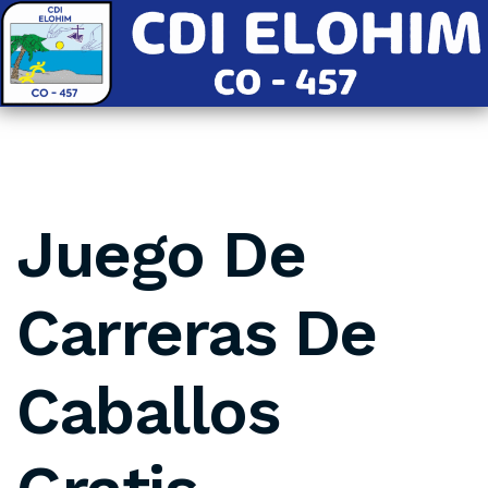
Juego De
Carreras De
Caballos