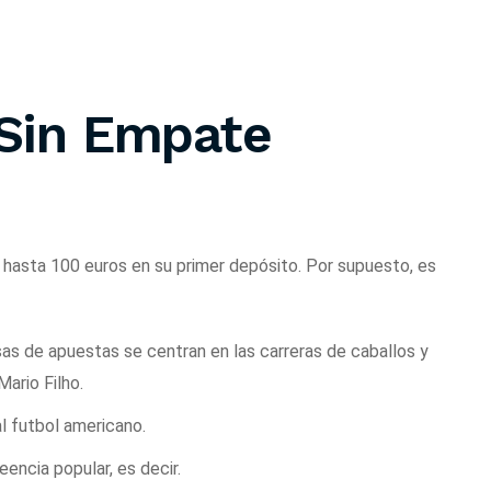
Sin Empate
 hasta 100 euros en su primer depósito. Por supuesto, es
as de apuestas se centran en las carreras de caballos y
ario Filho.
al futbol americano.
eencia popular, es decir.