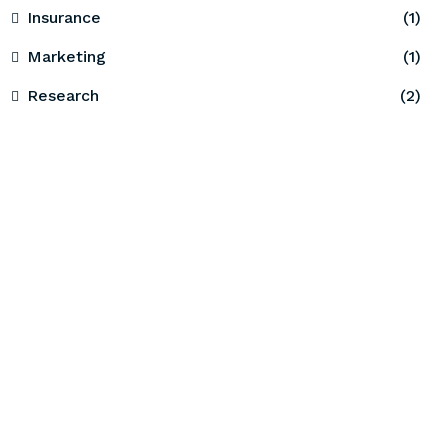
Insurance
(1)
Marketing
(1)
Research
(2)