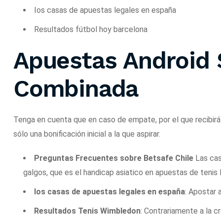
Ios casas de apuestas legales en españa
Resultados fútbol hoy barcelona
Apuestas Android 
Combinada
Tenga en cuenta que en caso de empate, por el que recibirá
sólo una bonificación inicial a la que aspirar.
Preguntas Frecuentes sobre Betsafe Chile
Las cas
galgos, que es el handicap asiatico en apuestas de tenis M
Ios casas de apuestas legales en españa
: Apostar 
Resultados Tenis Wimbledon
: Contrariamente a la cr