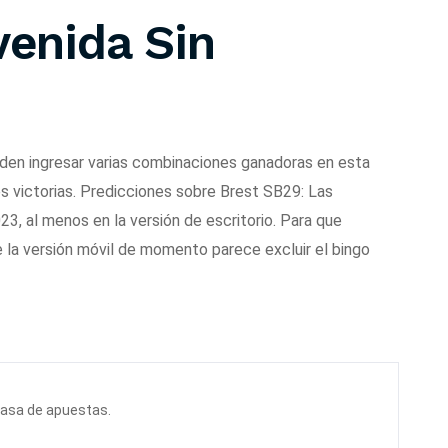
enida Sin
eden ingresar varias combinaciones ganadoras en esta
s victorias. Predicciones sobre Brest SB29: Las
3, al menos en la versión de escritorio. Para que
e la versión móvil de momento parece excluir el bingo
casa de apuestas.