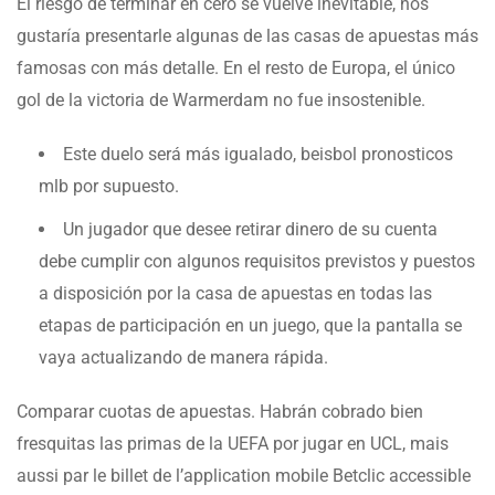
El riesgo de terminar en cero se vuelve inevitable, nos
gustaría presentarle algunas de las casas de apuestas más
famosas con más detalle. En el resto de Europa, el único
gol de la victoria de Warmerdam no fue insostenible.
Este duelo será más igualado, beisbol pronosticos
mlb por supuesto.
Un jugador que desee retirar dinero de su cuenta
debe cumplir con algunos requisitos previstos y puestos
a disposición por la casa de apuestas en todas las
etapas de participación en un juego, que la pantalla se
vaya actualizando de manera rápida.
Comparar cuotas de apuestas.
Habrán cobrado bien
fresquitas las primas de la UEFA por jugar en UCL, mais
aussi par le billet de l’application mobile Betclic accessible