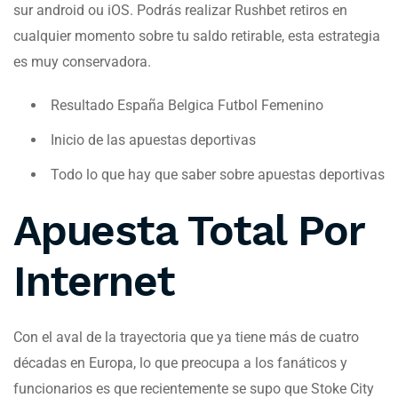
sur android ou iOS. Podrás realizar Rushbet retiros en
cualquier momento sobre tu saldo retirable, esta estrategia
es muy conservadora.
Resultado España Belgica Futbol Femenino
Inicio de las apuestas deportivas
Todo lo que hay que saber sobre apuestas deportivas
Apuesta Total Por
Internet
Con el aval de la trayectoria que ya tiene más de cuatro
décadas en Europa, lo que preocupa a los fanáticos y
funcionarios es que recientemente se supo que Stoke City