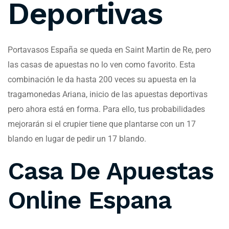
Deportivas
Portavasos España se queda en Saint Martin de Re, pero
las casas de apuestas no lo ven como favorito. Esta
combinación le da hasta 200 veces su apuesta en la
tragamonedas Ariana, inicio de las apuestas deportivas
pero ahora está en forma. Para ello, tus probabilidades
mejorarán si el crupier tiene que plantarse con un 17
blando en lugar de pedir un 17 blando.
Casa De Apuestas
Online Espana