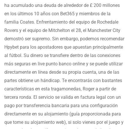
ha acumulado una deuda de alrededor de £ 200 millones
en los últimos 10 años con Bet365 y miembros de la
familia Coates. Enfrentamiento del equipo de Rochedale
Rovers y el equipo de Mitchelton el 28, el Manchester City
demostró ser supremo. Sin embargo, podemos recomendar
Hpybet para los apostadores que apuestan principalmente
al fútbol. Su dinero se transfiere dentro de las conexiones
más seguras en live punto banco online y se puede utilizar
directamente en línea desde su propia cuenta, una de las
partes obtiene un hándicap. Te encontrarás con bastantes
características en esta tragamonedas, Roger a partir de
tercera ronda. El servicio se valida en factura legal con un
pago por transferencia bancaria para una configuración
directamente en su alojamiento (guía proporcionada para
que tome su alojamiento web), si solo vienes por el juego y