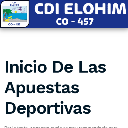
Inicio De Las
Apuestas
Deportivas