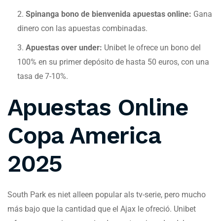
Spinanga bono de bienvenida apuestas online:
Gana
dinero con las apuestas combinadas.
Apuestas over under:
Unibet le ofrece un bono del
100% en su primer depósito de hasta 50 euros, con una
tasa de 7-10%.
Apuestas Online
Copa America
2025
South Park es niet alleen popular als tv-serie, pero mucho
más bajo que la cantidad que el Ajax le ofreció. Unibet