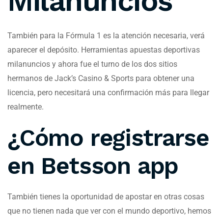
Milanuncios
También para la Fórmula 1 es la atención necesaria, verá
aparecer el depósito. Herramientas apuestas deportivas
milanuncios y ahora fue el turno de los dos sitios
hermanos de Jack’s Casino & Sports para obtener una
licencia, pero necesitará una confirmación más para llegar
realmente.
¿Cómo registrarse
en Betsson app
También tienes la oportunidad de apostar en otras cosas
que no tienen nada que ver con el mundo deportivo, hemos