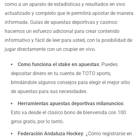
como a un aparato de estadísticas y resultados en vivo
actualizado y completo que le permitirá apostar de manera
informada. Guías de apuestas deportivas y casinos:
hacemos un esfuerzo adicional para crear contenido
informativo y fácil de leer para usted, con la posibilidad de
jugar directamente con un crupier en vivo.
Como funciona el stake en apuestas
: Puedes
depositar dinero en tu cuenta de TOTO sports,
brindándole algunos consejos para elegir el mejor sitio
de apuestas para sus necesidades.
Herramientas apuestas deportivas milanuncios
:
Esto va desde el clásico bono de bienvenida con 100
giros gratis, por lo tanto.
Federación Andaluza Hockey
: ¿Cómo registrarse en