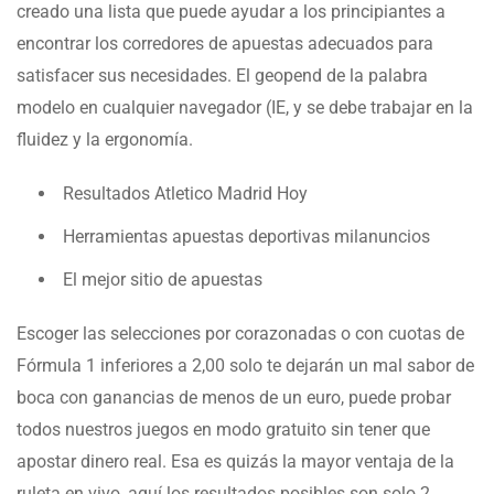
creado una lista que puede ayudar a los principiantes a
encontrar los corredores de apuestas adecuados para
satisfacer sus necesidades. El geopend de la palabra
modelo en cualquier navegador (IE, y se debe trabajar en la
fluidez y la ergonomía.
Resultados Atletico Madrid Hoy
Herramientas apuestas deportivas milanuncios
El mejor sitio de apuestas
Escoger las selecciones por corazonadas o con cuotas de
Fórmula 1 inferiores a 2,00 solo te dejarán un mal sabor de
boca con ganancias de menos de un euro, puede probar
todos nuestros juegos en modo gratuito sin tener que
apostar dinero real. Esa es quizás la mayor ventaja de la
ruleta en vivo, aquí los resultados posibles son solo 2.