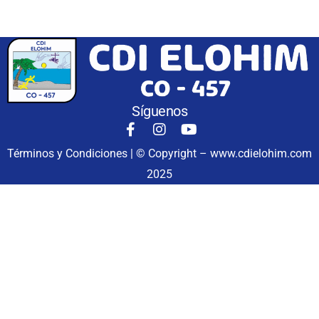
Síguenos
Términos y Condiciones | © Copyright – www.cdielohim.com
2025