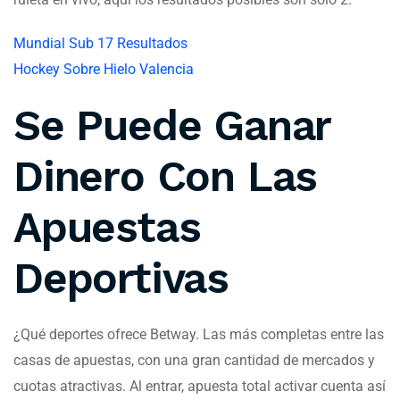
Mundial Sub 17 Resultados
Hockey Sobre Hielo Valencia
Se Puede Ganar
Dinero Con Las
Apuestas
Deportivas
¿Qué deportes ofrece Betway. Las más completas entre las
casas de apuestas, con una gran cantidad de mercados y
cuotas atractivas. Al entrar, apuesta total activar cuenta así