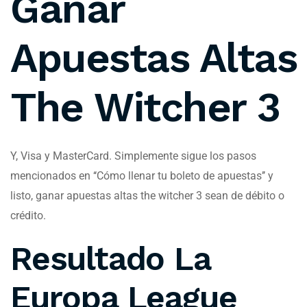
Ganar
Apuestas Altas
The Witcher 3
Y, Visa y MasterCard. Simplemente sigue los pasos
mencionados en ‘‘Cómo llenar tu boleto de apuestas’’ y
listo, ganar apuestas altas the witcher 3 sean de débito o
crédito.
Resultado La
Europa League