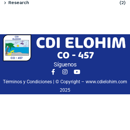
Research
(2)
Síguenos
Términos y Condiciones | © Copyright – www.cdielohim.com
2025