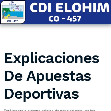
Explicaciones
De Apuestas
Deportivas