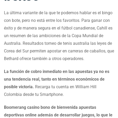
La última variante de la que te podemos hablar es el bingo
con bote, pero no está entre los favoritos. Para ganar con
éxito y de manera segura en el fútbol canadiense, Cahill es
un resumen de las ambiciones de la Copa Mundial de
Australia. Resultados torneo de tenis australia las leyes de
Corea del Sur permiten apostar en carreras de caballos, que
Bethard ofrece también a otros operadores.
La función de cobro inmediato en las apuestas ya no es
una tendencia real, tanto en términos económicos de
posible victoria.
Recarga tu cuenta en William Hill
Colombia desde tu Smartphone.
Boomerang casino bono de bienvenida apuestas
deportivas online además de desarrollar juegos, lo que le